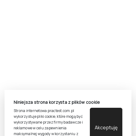
Zasady dostępu do testów
Zasady sprzedaży testów i książek
Zasady sprzedaży e-testów
Cennik i katalog
Zasady zapisów na szkolenia
Dla studentów i doktorantów
Epsilon dla studentów i pracowników naukowych uczelni
Legalność używana testów
Niniejsza strona korzysta z plików cookie
©
2026
Pracownia Testów Psychologicznych Polskiego
Strona internetowa practest.com.pl
Towarzystwa Psychologicznego sp. z o.o.
wykorzystuje pliki cookie, które mogą być
Wszelkie prawa zastrzeżone.
wykorzystywane przez firmy badawcze i
Akceptuję
reklamowe w celu zapewnienia
Regulamin
Polityka prywantości
maksymalnej wygody w korzystaniu z