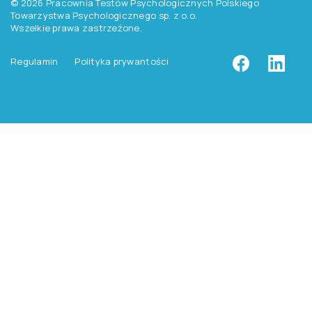
Zapisz się do newslettera
Pracownia Testów Psychologicznych
Polskiego Towarzystwa Psychologicznego sp. z o.o.
NIP: 525-236-80-15
Regon: 140607222
KRS: 0000259763
Produkty
Testy
Platforma Epsilon
Szkolenia