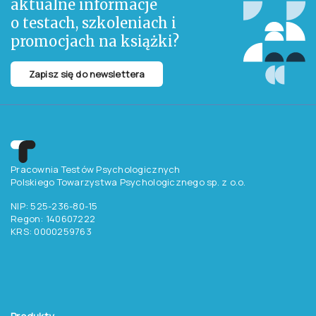
Osobliwa księga
Opowieści na
niepoważnych
dobranoc dla
supermocy, czyli
młodych
różni znaczy fajni
buntowniczek 2
Autorzy
Autorzy
Tsecouras Theo, Towers Michael
Cavallo Francesca, Favilli Elena