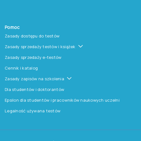
Autorzy
Forseén Ehrlin Carl-Johan,
Hanson Sidney
19,90 zł
Do koszyka
18,95 zł netto ( 5% VAT)
1
Chcesz otrzymywać
aktualne informacje
o testach, szkoleniach i
promocjach na książki?