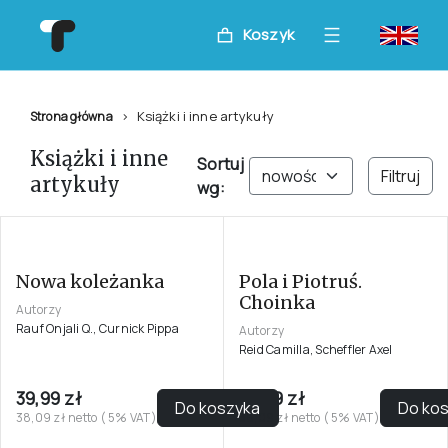
Koszyk
Książki i inne artykuły
Strona główna
Książki i inne
Sortuj
Filtruj
artykuły
wg:
Pola i Piotruś.