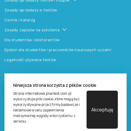
Zasady sprzedaży testów i książek
Zasady sprzedaży e-testów
Cennik i katalog
Zasady zapisów na szkolenia
Dla studentów i doktorantów
Epsilon dla studentów i pracowników naukowych uczelni
Legalność używana testów
Niniejsza strona korzysta z plików cookie
©
2026
Pracownia Testów Psychologicznych Polskiego
Strona internetowa practest.com.pl
Towarzystwa Psychologicznego sp. z o.o.
wykorzystuje pliki cookie, które mogą być
Wszelkie prawa zastrzeżone.
wykorzystywane przez firmy badawcze i
Akceptuję
reklamowe w celu zapewnienia
Regulamin
Polityka prywantości
maksymalnej wygody w korzystaniu z
serwisu.