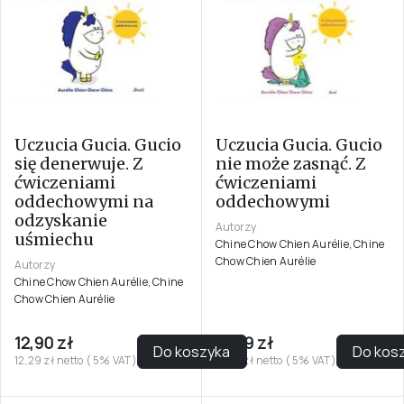
Uczucia Gucia. Gucio
Uczucia Gucia. Gucio
się denerwuje. Z
nie może zasnąć. Z
ćwiczeniami
ćwiczeniami
oddechowymi na
oddechowymi
odzyskanie
Autorzy
uśmiechu
Chine Chow Chien Aurélie, Chine
Chow Chien Aurélie
Autorzy
Chine Chow Chien Aurélie, Chine
Chow Chien Aurélie
12,90 zł
12,99 zł
Do koszyka
Do kos
12,29 zł netto ( 5% VAT)
12,37 zł netto ( 5% VAT)