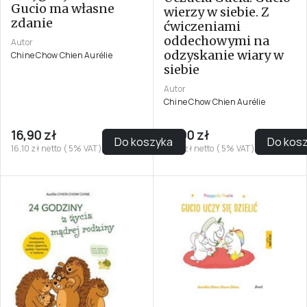
Gucio ma własne
wierzy w siebie. Z
zdanie
ćwiczeniami
oddechowymi na
Autor
odzyskanie wiary w
Chine Chow Chien Aurélie
siebie
Autor
Chine Chow Chien Aurélie
16,90 zł
16,90 zł
Do koszyka
Do kos
16,10 zł netto ( 5% VAT)
16,10 zł netto ( 5% VAT)