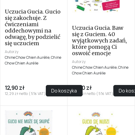
Uczucia Gucia. Gucio
się zakochuje. Z
ćwiczeniami
Uczucia Gucia. Baw
oddechowymi na
się z Guciem. 40
odwagę, by podzielić
wyjątkowych zadań,
się uczuciem
które pomogą Ci
Autorzy
oswoić emocje
Chine Chow Chien Aurélie, Chine
Autorzy
Chow Chien Aurélie
Chine Chow Chien Aurélie, Chine
Chow Chien Aurélie
12,90 zł
19,90 zł
Do koszyka
Do kos
12,29 zł netto ( 5% VAT)
18,95 zł netto ( 5% VAT)