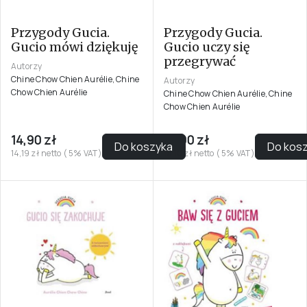
Przygody Gucia.
Przygody Gucia.
Gucio mówi dziękuję
Gucio uczy się
przegrywać
Autorzy
Chine Chow Chien Aurélie, Chine
Autorzy
Chow Chien Aurélie
Chine Chow Chien Aurélie, Chine
Chow Chien Aurélie
14,90 zł
16,90 zł
Do koszyka
Do kos
14,19 zł netto ( 5% VAT)
16,10 zł netto ( 5% VAT)