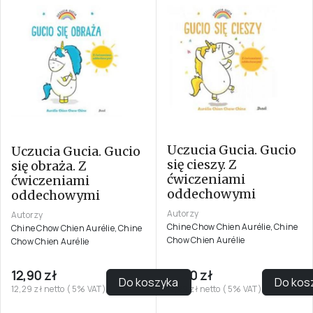
Uczucia Gucia. Gucio
Uczucia Gucia. Gucio
się cieszy. Z
się obraża. Z
ćwiczeniami
ćwiczeniami
oddechowymi
oddechowymi
Autorzy
Autorzy
Chine Chow Chien Aurélie, Chine
Chine Chow Chien Aurélie, Chine
Chow Chien Aurélie
Chow Chien Aurélie
12,90 zł
12,90 zł
Do koszyka
Do kos
12,29 zł netto ( 5% VAT)
12,29 zł netto ( 5% VAT)