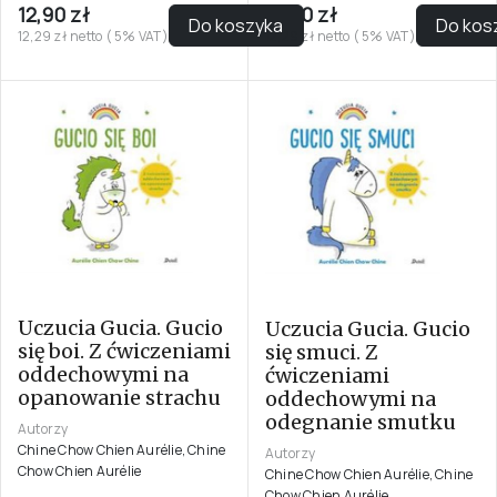
12,90 zł
12,90 zł
Do koszyka
Do kos
12,29 zł netto ( 5% VAT)
12,29 zł netto ( 5% VAT)
Uczucia Gucia. Gucio
Uczucia Gucia. Gucio
się boi. Z ćwiczeniami
się smuci. Z
oddechowymi na
ćwiczeniami
opanowanie strachu
oddechowymi na
odegnanie smutku
Autorzy
Chine Chow Chien Aurélie, Chine
Autorzy
Chow Chien Aurélie
Chine Chow Chien Aurélie, Chine
Chow Chien Aurélie