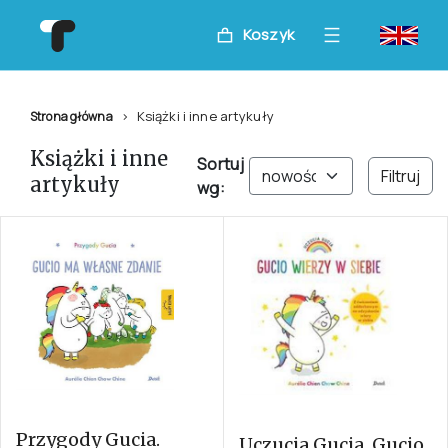
Koszyk
Książki i inne artykuły
Strona główna
Książki i inne
Sortuj
Filtruj
artykuły
wg:
Przygody Gucia.
Uczucia Gucia. Gucio