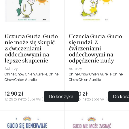
Uczucia Gucia. Gucio
Uczucia Gucia. Gucio
nie może się skupić.
się nudzi. Z
Z ćwiczeniami
ćwiczeniami
oddechowymi na
oddechowymi na
lepsze skupienie
odpędzenie nudy
Autorzy
Autorzy
Chine Chow Chien Aurélie, Chine
Chine Chow Chien Aurélie, Chine
Chow Chien Aurélie
Chow Chien Aurélie
12,90 zł
12,90 zł
Do koszyka
Do kos
12,29 zł netto ( 5% VAT)
12,29 zł netto ( 5% VAT)