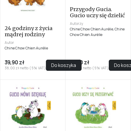
Przygody Gucia.
Gucio uczy się dzielić
Autorzy
24 godziny z życia
Chine Chow Chien Aurélie, Chine
mądrej rodziny
Chow Chien Aurélie
Autor
Chine Chow Chien Aurélie
39,90 zł
16,90 zł
Do koszyka
Do kos
38,00 zł netto ( 5% VAT)
16,10 zł netto ( 5% VAT)