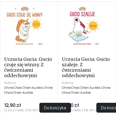
Uczucia Gucia. Gucio
Uczucia Gucia. Gucio
czuje się winny. Z
szaleje. Z
ćwiczeniami
ćwiczeniami
oddechowymi
oddechowymi
Autorzy
Autorzy
Chine Chow Chien Aurélie, Chine
Chine Chow Chien Aurélie, Chine
Chow Chien Aurélie
Chow Chien Aurélie
12,90 zł
16,90 zł
Do koszyka
Do kos
12,29 zł netto ( 5% VAT)
16,10 zł netto ( 5% VAT)