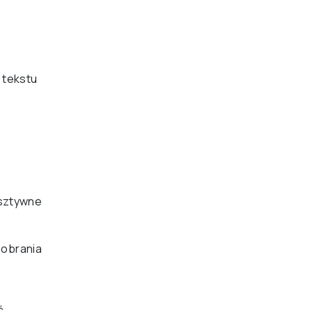
 tekstu
(sztywne
 pobrania
ć