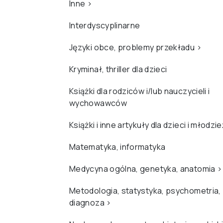
Inne
›
Interdyscyplinarne
Języki obce, problemy przekładu
›
Kryminał, thriller dla dzieci
Książki dla rodziców i/lub nauczycieli i
wychowawców
Książki i inne artykuły dla dzieci i młodzi
Matematyka, informatyka
Medycyna ogólna, genetyka, anatomia
›
Metodologia, statystyka, psychometria,
diagnoza
›