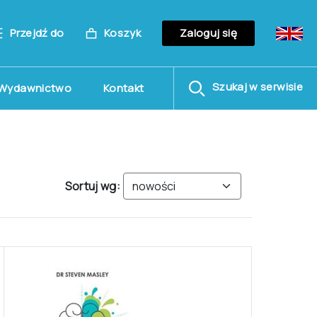
Przejdź do
Koszyk
Zaloguj się
Szukaj w serwisie
Wydawnictwo
Kontakt
Sortuj wg: