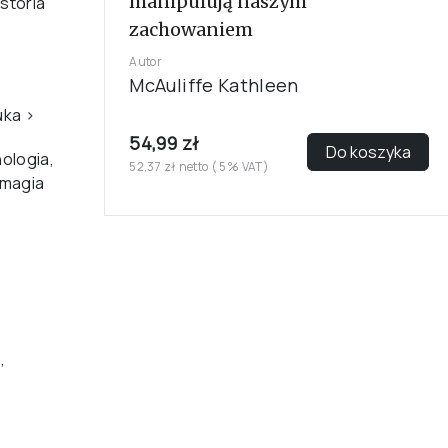
manipulują naszym
storia
zachowaniem
Autor
McAuliffe Kathleen
uka
›
54,99 zł
Do koszyka
ologia,
52,37 zł netto ( 5% VAT)
 magia
,