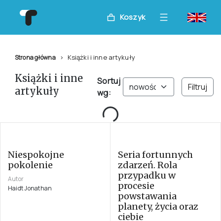
Koszyk
Książki i inne artykuły
Strona główna
Książki i inne
Sortuj
Filtruj
artykuły
wg:
Loading...