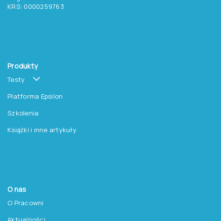
Chcesz otrzymywać
aktualne informacje
o testach, szkoleniach i
promocjach na książki?
Zapisz się do newslettera
Pracownia Testów Psychologicznych
Polskiego Towarzystwa Psychologicznego sp. z o.o.
NIP: 525-236-80-15