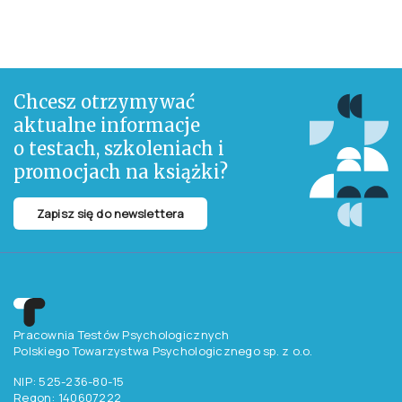
Radość życia czyli jak
zwyciężyć depresję
Autor
Burns David D.
79,90 zł
Do koszyka
76,10 zł netto ( 5% VAT)
1