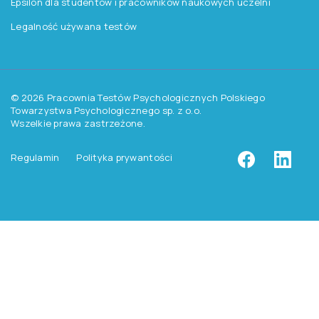
Aktualności
Czytelnia
Procedura wydawnicza
Kontakt
Pomoc
Zasady dostępu do testów
Zasady sprzedaży testów i książek
Zasady sprzedaży e-testów
Cennik i katalog
Zasady zapisów na szkolenia
Dla studentów i doktorantów