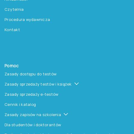
Regon: 140607222
KRS: 0000259763
Produkty
Testy
Platforma Epsilon
Szkolenia
Książki i inne artykuły
O nas
O Pracowni