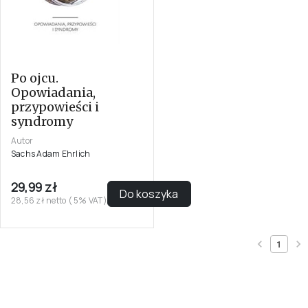
Po ojcu.
Opowiadania,
przypowieści i
syndromy
Autor
Sachs Adam Ehrlich
29,99 zł
Do koszyka
28,56 zł netto ( 5% VAT)
1