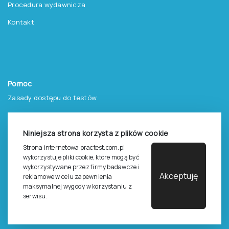
Procedura wydawnicza
Kontakt
Pomoc
Zasady dostępu do testów
Zasady sprzedaży testów i książek
Zasady sprzedaży e-testów
Niniejsza strona korzysta z plików cookie
Strona internetowa practest.com.pl
Cennik i katalog
wykorzystuje pliki cookie, które mogą być
wykorzystywane przez firmy badawcze i
Zasady zapisów na szkolenia
Akceptuję
reklamowe w celu zapewnienia
Dla studentów i doktorantów
maksymalnej wygody w korzystaniu z
serwisu.
Epsilon dla studentów i pracowników naukowych uczelni
Legalność używana testów