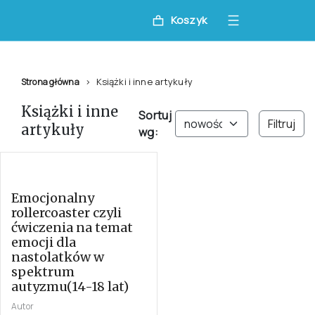
Koszyk
Książki i inne artykuły
Strona główna
Książki i inne
Sortuj
Filtruj
artykuły
wg:
Emocjonalny
rollercoaster czyli
ćwiczenia na temat
emocji dla
nastolatków w
spektrum
autyzmu(14-18 lat)
Autor