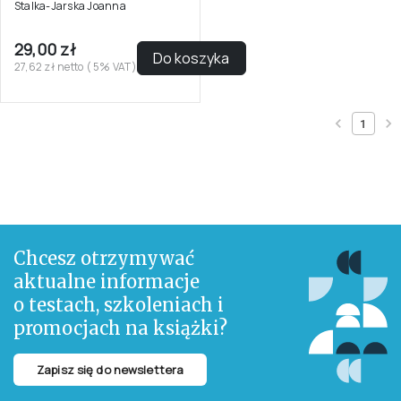
Stalka-Jarska Joanna
29,00 zł
Do koszyka
27,62 zł netto ( 5% VAT)
1
Chcesz otrzymywać
aktualne informacje
o testach, szkoleniach i
promocjach na książki?
Zapisz się do newslettera