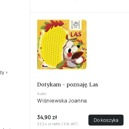
eży
›
Dotykam - poznaję. Las
Autor
Wiśniewska Joanna
34,90 zł
Do koszyka
33,24 zł netto ( 5% VAT)