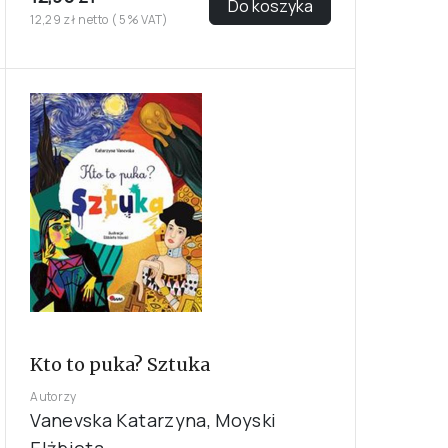
Do koszyka
12,29 zł netto ( 5% VAT)
Kto to puka? Sztuka
Autorzy
Vanevska Katarzyna, Moyski