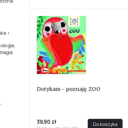
storia
uka
›
ologia,
 magia
Dotykam - poznaję. ZOO
,
39,90 zł
Do koszyka