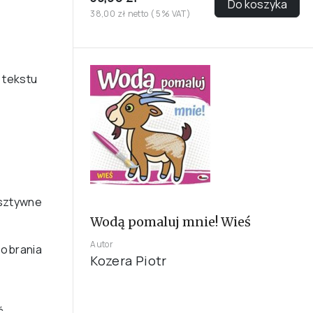
Do koszyka
38,00 zł netto ( 5% VAT)
 tekstu
(sztywne
Wodą pomaluj mnie! Wieś
Autor
 pobrania
Kozera Piotr
ć