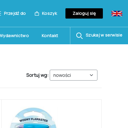
Przejdź do
Koszyk
Zaloguj się
Szukaj w serwisie
Wydawnictwo
Kontakt
Sortuj wg: