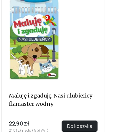
Maluję i zgaduję. Nasi ulubieńcy +
flamaster wodny
22,90 zł
Do koszyka
21,81 zł netto ( 5% VAT)