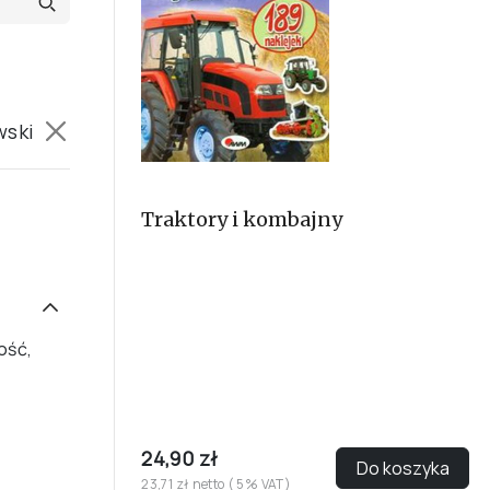
wski
Traktory i kombajny
ość,
24,90 zł
Do koszyka
23,71 zł netto ( 5% VAT)