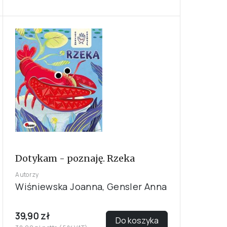
Dotykam - poznaję. Rzeka
Autorzy
Wiśniewska Joanna, Gensler Anna
39,90 zł
Do koszyka