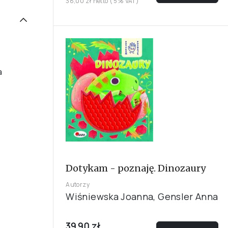
38,00 zł netto ( 5% VAT)
a
Dotykam - poznaję. Dinozaury
Autorzy
Wiśniewska Joanna, Gensler Anna
39,90 zł