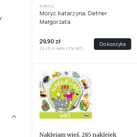
Autorzy
Moryc Katarzyna, Detner
y
Małgorzata
29,90 zł
Do koszyka
28,48 zł netto ( 5% VAT)
Naklejam wieś. 285 naklejek