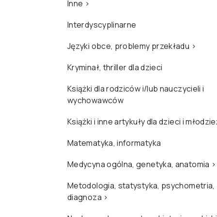
Inne
›
Interdyscyplinarne
Języki obce, problemy przekładu
›
Kryminał, thriller dla dzieci
Książki dla rodziców i/lub nauczycieli i
wychowawców
Książki i inne artykuły dla dzieci i młodzi
Matematyka, informatyka
Medycyna ogólna, genetyka, anatomia
›
Metodologia, statystyka, psychometria,
diagnoza
›