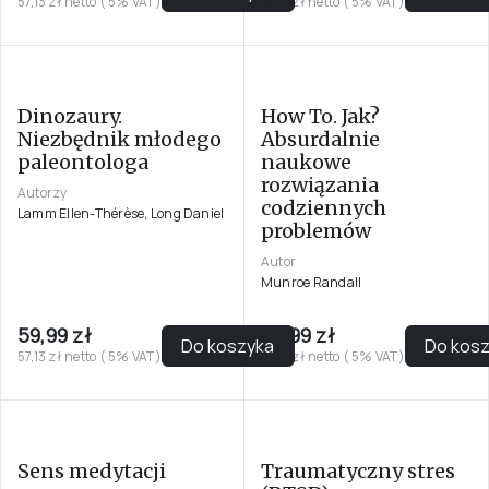
57,13 zł netto ( 5% VAT)
57,13 zł netto ( 5% VAT)
How To. Jak?
Absurdalnie
naukowe
rozwiązania
codziennych
problemów
Autor
Munroe Randall
Dinozaury.
Niezbędnik młodego
paleontologa
Autorzy
Lamm Ellen-Thérèse, Long Daniel