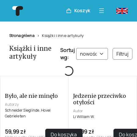
Koszyk
Książki i inne artykuły
Strona główna
Książki i inne
Sortuj
Filtruj
artykuły
wg:
Loading...
Było, ale nie minęło
Jedzenie przeciwko
otyłości
Autorzy
Schneider Sieglinde, Hovel
Autor
Gabriele ten
Li William W.
59,99 zł
59,99 zł
Do koszyka
Do kos