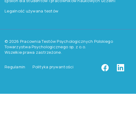
Pracownia Testów Psychologicznych
Polskiego Towarzystwa Psychologicznego sp. z o.o.
NIP: 525-236-80-15
Regon: 140607222
KRS: 0000259763
Produkty
Testy
Platforma Epsilon
Szkolenia
Książki i inne artykuły