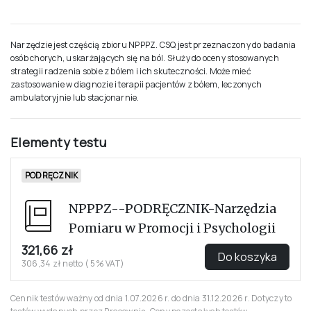
WIEK OSÓB BADANYCH
Dorośli
PROCEDURA
Badanie indywidualne lub grupowe; bez ograniczenia czasu – przeciętnie
15 minut
SZCZEGÓLNIE PRZYDATNE DLA
Psychologowie oraz socjologowie, pedagodzy, psychoterapeuci, personel
medyczny, pracownicy ochrony i promocji zdrowia
Narzędzie jest częścią zbioru NPPPZ. CSQ jest przeznaczony do badania
osób chorych, uskarżających się na ból. Służy do oceny stosowanych
strategii radzenia sobie z bólem i ich skuteczności. Może mieć
zastosowanie w diagnozie i terapii pacjentów z bólem, leczonych
ambulatoryjnie lub stacjonarnie.
Elementy testu