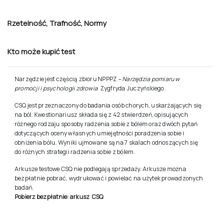
Narzędzia Pomiaru w Promocji i Psychologii Zdrowia
KATEGORIA TESTU
A – testy dla psychologów; dla innych specjalistów
Opis
Zastosowanie
Rzetelność
,
Trafność
,
Normy
Kto może kupić test
Narzędzie jest częścią zbioru
NPPPZ
–
Narzędzia pomiaru w
promocji i psychologii zdrowia
Zygfryda Juczyńskiego.
CSQ jest przeznaczony do badania osób chorych, uskarżających się