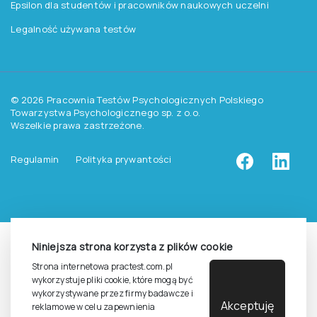
Zasady dostępu do testów
Zasady sprzedaży testów i książek
Zasady sprzedaży e-testów
Cennik i katalog
Zasady zapisów na szkolenia
Dla studentów i doktorantów
Epsilon dla studentów i pracowników naukowych uczelni
Legalność używana testów
Niniejsza strona korzysta z plików cookie
©
2026
Pracownia Testów Psychologicznych Polskiego
Strona internetowa practest.com.pl
Towarzystwa Psychologicznego sp. z o.o.
wykorzystuje pliki cookie, które mogą być
Wszelkie prawa zastrzeżone.
wykorzystywane przez firmy badawcze i
Akceptuję
reklamowe w celu zapewnienia
Regulamin
Polityka prywantości