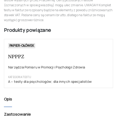
PODRĘCZNIK
NPPPZ--PODRĘCZNIK-Narzędzia
Pomiaru w Promocji i Psychologii
321,66 zł
Do koszyka
306,34 zł netto ( 5% VAT)
Cennik testów ważny od dnia 1.07.2026 r. do dnia 31.12.2026 r. Dotyczy to
testów wydanych przez Pracownię. Ceny pozostałych testów
(oznaczonych w spisie gwiazdką) mogą ulec zmianie. UWAGA!!! Komplet
testu w fakturze rozpisany będzie na elementy z powodu zróżnicowanych
stawek VAT. Podane ceny są cenami brutto, dlatego na fakturze mogą
wystąpić groszowe różnice.
Produkty powiązane
PAPIER-OŁÓWEK
NPPPZ