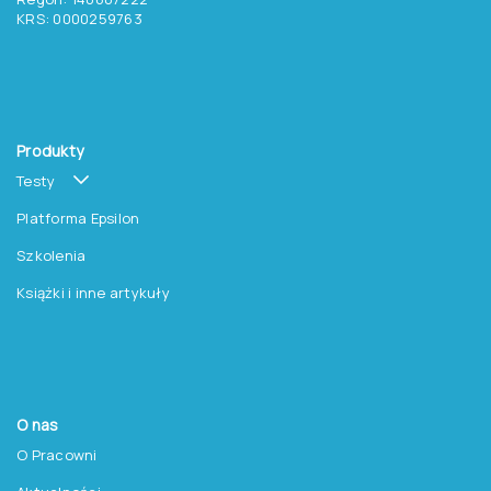
Zapisz się do newslettera
Pracownia Testów Psychologicznych
Polskiego Towarzystwa Psychologicznego sp. z o.o.
NIP: 525-236-80-15
Regon: 140607222
KRS: 0000259763
Produkty
Testy
Platforma Epsilon