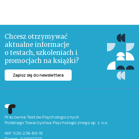
na ból. Kwestionariusz składa się z 42 stwierdzeń, opisujących
różnego rodzaju sposoby radzenia sobie z bólem oraz dwóch pytań
dotyczących oceny własnych umiejętności poradzenia sobie i
obniżenia bólu. Wyniki ujmowane są na 7 skalach odnoszących się
do różnych strategii radzenia sobie z bólem.
Arkusze testowe CSQ nie podlegają sprzedaży. Arkusze można
bezpłatnie pobrać, wydrukować i powielać na użytek prowadzonych
badań.
Pobierz bezpłatnie: arkusz CSQ
Chcesz otrzymywać
aktualne informacje
o testach, szkoleniach i
promocjach na książki?