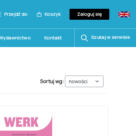
Przejdź do
Koszyk
Zaloguj się
Szukaj w serwisie
Wydawnictwo
Kontakt
Sortuj wg: