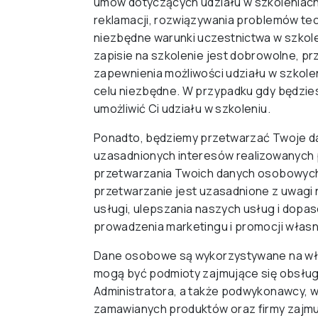
umów dotyczących udziału w szkoleniach
reklamacji, rozwiązywania problemów tec
niezbędne warunki uczestnictwa w szko
zapisie na szkolenie jest dobrowolne, p
zapewnienia możliwości udziału w szkole
celu niezbędne. W przypadku gdy będzies
umożliwić Ci udziału w szkoleniu.
Ponadto, będziemy przetwarzać Twoje d
uzasadnionych interesów realizowanych 
przetwarzania Twoich danych osobowych
przetwarzanie jest uzasadnione z uwag
usługi, ulepszania naszych usług i dopas
prowadzenia marketingu i promocji własn
Dane osobowe są wykorzystywane na wła
mogą być podmioty zajmujące się obsług
Administratora, a także podwykonawcy, w
zamawianych produktów oraz firmy zajmu