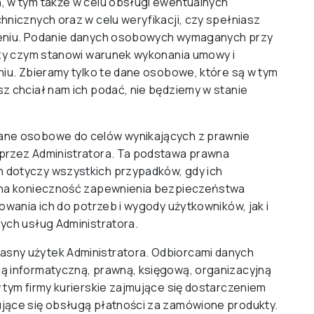
, w tym także w celu obsługi ewentualnych
hnicznych oraz w celu weryfikacji, czy spełniasz
leniu. Podanie danych osobowych wymaganych przy
rzy czym stanowi warunek wykonania umowy i
niu. Zbieramy tylko te dane osobowe, które są w tym
z chciał nam ich podać, nie będziemy w stanie
ane osobowe do celów wynikających z prawnie
przez Administratora. Ta podstawa prawna
 dotyczy wszystkich przypadków, gdy ich
i na konieczność zapewnienia bezpieczeństwa
owania ich do potrzeb i wygody użytkowników, jak i
ych usług Administratora.
sny użytek Administratora. Odbiorcami danych
ą informatyczną, prawną, księgową, organizacyjną
 tym firmy kurierskie zajmujące się dostarczeniem
jące się obsługą płatności za zamówione produkty.