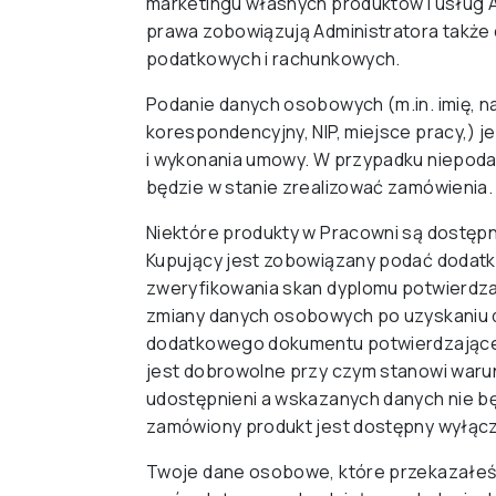
marketingu własnych produktów i usług 
prawa zobowiązują Administratora także
podatkowych i rachunkowych.
Podanie danych osobowych (m.in. imię, n
korespondencyjny, NIP, miejsce pracy,) 
i wykonania umowy. W przypadku niepod
będzie w stanie zrealizować zamówienia.
Niektóre produkty w Pracowni są dostęp
Kupujący jest zobowiązany podać dodat
zweryfikowania skan dyplomu potwierdz
zmiany danych osobowych po uzyskaniu d
dodatkowego dokumentu potwierdzające
jest dobrowolne przy czym stanowi waru
udostępnieni a wskazanych danych nie bę
zamówiony produkt jest dostępny wyłącz
Twoje dane osobowe, które przekazałeś