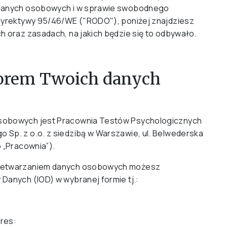
 danych osobowych i w sprawie swobodnego
 dyrektywy 95/46/WE ("RODO"), poniżej znajdziesz
h oraz zasadach, na jakich będzie się to odbywało.
atorem Twoich danych
sobowych jest Pracownia Testów Psychologicznych
Sp. z o.o. z siedzibą w Warszawie, ul. Belwederska
 „Pracownia”).
rzetwarzaniem danych osobowych możesz
Danych (IOD) w wybranej formie tj.:
dres: