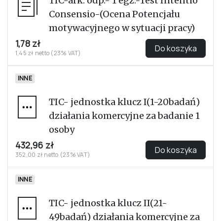
TIC-ark. odp.- 1 egz.-Test Intentio
Consensio-(Ocena Potencjału
motywacyjnego w sytuacji pracy)
1,78 zł
Do koszyka
1,45 zł netto (23% VAT)
INNE
TIC- jednostka klucz I(1-20badań)
działania komercyjne za badanie 1
osoby
432,96 zł
Do koszyka
352,00 zł netto (23% VAT)
INNE
TIC- jednostka klucz II(21-
49badań) działania komercyjne za