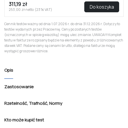
311,19 zł
Do koszyka
253,00 zł netto (23% VAT)
Cennik testów ważny od dnia 1.07.2026 r. do dnia 31.12.2026 r. Dotyczy to
testów wydanych przez Pracownię. Ceny pozostałych testów
(oznaczonych w spisie gwiazdką) mogą ulec zmianie. UWAGA!!! Komplet
testu w fakturze rozpisany będzie na elementy z powodu zróżnicowanych
stawek VAT. Podane ceny są cenami brutto, dlatego na fakturze mogą
wystąpić groszowe różnice.
Opis
Zastosowanie
Rzetelność
,
Trafność
,
Normy
Kto może kupić test