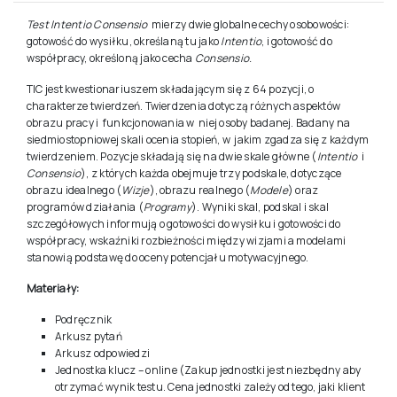
Test Intentio Consensio
mierzy dwie globalne cechy osobowości:
gotowość do wysiłku, określaną tu jako
Intentio
, i gotowość do
współpracy, określoną jako cecha
Consensio.
TIC jest kwestionariuszem składającym się z 64 pozycji, o
charakterze twierdzeń. Twierdzenia dotyczą różnych aspektów
obrazu pracy i funkcjonowania w niej osoby badanej. Badany na
siedmiostopniowej skali ocenia stopień, w jakim zgadza się z każdym
twierdzeniem. Pozycje składają się na dwie skale główne (
Intentio
i
Consensio
), z których każda obejmuje trzy podskale, dotyczące
obrazu idealnego (
Wizje
), obrazu realnego (
Modele
) oraz
programów działania (
Programy
). Wyniki skal, podskal i skal
szczegółowych informują o gotowości do wysiłku i gotowości do
współpracy, wskaźniki rozbieżności między wizjami a modelami
stanowią podstawę do oceny potencjału motywacyjnego.
Materiały:
Podręcznik
Arkusz pytań
Arkusz odpowiedzi
Jednostka klucz – online (Zakup jednostki jest niezbędny aby
otrzymać wynik testu. Cena jednostki zależy od tego, jaki klient