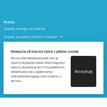
Pomoc
Zasady dostępu do testów
Zasady sprzedaży testów i książek
Zasady sprzedaży e-testów
Niniejsza strona korzysta z plików cookie
Cennik i katalog
Strona internetowa practest.com.pl
Zasady zapisów na szkolenia
wykorzystuje pliki cookie, które mogą być
wykorzystywane przez firmy badawcze i
Dla studentów i doktorantów
Akceptuję
reklamowe w celu zapewnienia
maksymalnej wygody w korzystaniu z
Epsilon dla studentów i pracowników naukowych uczelni
serwisu.
Legalność używana testów