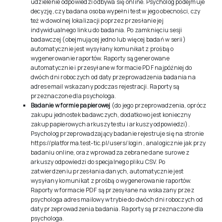
udzielenie odpowiedzi odbywa się online. Psycholog podejmuje
decyzję, czy badana osoba wypełni test w jego obecności, czy
też w dowolnej lokalizacji poprzez przesłanie jej
indywidualnego linku do badania. Po zamknięciu sesji
badawczej (obejmującej jedno lub więcej badań w serii)
automatycznie jest wysyłany komunikat z prośbą o
wygenerowanie raportów. Raporty są generowane
automatycznie i przesyłane w formacie PDF najpóźniej do
dwóch dni roboczych od daty przeprowadzenia badania na
adres email wskazany podczas rejestracji. Raporty są
przeznaczone dla psychologa.
Badanie w formie papierowej
(do jego przeprowadzenia, oprócz
zakupu jednostek badawczych, dodatkowo jest konieczny
zakup papierowych arkuszy testu i arkuszy odpowiedzi).
Psycholog przeprowadzający badanie rejestruje się na stronie
https://platforma.test-tic.pl/users/login
, analogicznie jak przy
badaniu online, oraz wprowadza zebrane dane surowe z
arkuszy odpowiedzi do specjalnego pliku CSV. Po
zatwierdzeniu przesłania danych, automatycznie jest
wysyłany komunikat z prośbą o wygenerowanie raportów.
Raporty w formacie PDF są przesyłane na wskazany przez
psychologa adres mailowy w trybie do dwóch dni roboczych od
daty przeprowadzenia badania. Raporty są przeznaczone dla
psychologa.