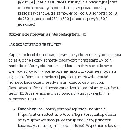
ją kupuje [uczelnia/student lub instytucja komercyjna] oraz
od ilości kupowanych jednostek – przygotowano cztery
przedziały cenowe, dla zamówień od 1 do 100 jednostek, od 101
do 250 jednostek, od 251 do 500 jednostek, powyżej 500
jednostek)
Szkolenie ze stosowania i interpretacji testu TIC
JAK SKORZYSTAĆ Z TESTU TIC?
Kupując jednostki kluczowe, otrzymujemy elektroniczny kod dostępu
do zakupionej liczby jednostek badawczych oraz startowy login i
hasło do platformy elektronicznej, która umożliwia przeliczenie
wyników surowych i wygenerowanie raportów. Po zarejestrowaniu
się na platformie elektronicznej psycholog może wykorzystać
jednostki badawcze przez dwa lata, licząc od daty zakupu.
Dodatkowo platforma służy do zarządzania badaniami przy użyciu
testu TIC. Badanie można przeprowadzić w tradycyjnej formie
papierowej lub online.
Badanie online
– należy dokonać rejestracji na stronie
https://platforma.test-tic.pl/users/login
(przy zakupie testu
otrzymujemy kod dostępu do zakupionej liczby jednostek
badawczych oraz login i hasło startowe). Wypełnianie testu –