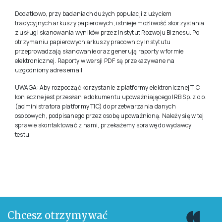
Dodatkowo, przy badaniach dużych populacji z użyciem
tradycyjnych arkuszy papierowych, istnieje możliwość skorzystania
z usługi skanowania wyników przez Instytut Rozwoju Biznesu. Po
otrzymaniu papierowych arkuszy pracownicy Instytutu
przeprowadzają skanowanie oraz generują raporty w formie
elektronicznej. Raporty w wersji PDF są przekazywane na
uzgodniony adres email.
UWAGA: Aby rozpocząć korzystanie z platformy elektronicznej TIC
konieczne jest przesłanie dokumentu upoważniającego IRB Sp. z o.o.
(administratora platformy TIC) do przetwarzania danych
osobowych, podpisanego przez osobę upoważnioną. Należy się w tej
sprawie skontaktować z nami, przekażemy sprawę do wydawcy
testu.
Chcesz otrzymywać