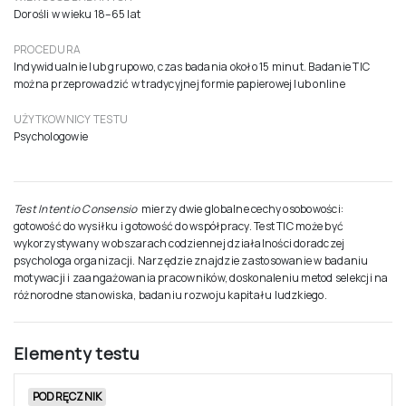
Dorośli w wieku 18–65 lat
PROCEDURA
Indywidualnie lub grupowo, czas badania około 15 minut. Badanie TIC
można przeprowadzić w tradycyjnej formie papierowej lub online
UŻYTKOWNICY TESTU
Psychologowie
Test Intentio Consensio
mierzy dwie globalne cechy osobowości:
gotowość do wysiłku i gotowość do współpracy. Test TIC może być
wykorzystywany w obszarach codziennej działalności doradczej
psychologa organizacji. Narzędzie znajdzie zastosowanie w badaniu
motywacji i zaangażowania pracowników, doskonaleniu metod selekcji na
różnorodne stanowiska, badaniu rozwoju kapitału ludzkiego.
Elementy testu
PODRĘCZNIK