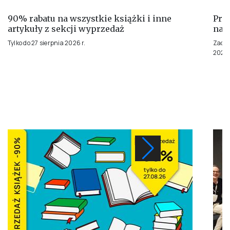
90% rabatu na wszystkie książki i inne
Pra
artykuły z sekcji wyprzedaż
na 
Tylko do 27 sierpnia 2026 r.
Zachę
2026