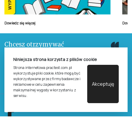
Dowiedz się więcej
Dowie
Chcesz otrzymywać
aktualne informacje
o testach, szkoleniach i
Niniejsza strona korzysta z plików cookie
promocjach na książki?
Strona internetowa practest.com.pl
wykorzystuje pliki cookie, które mogą być
wykorzystywane przez firmy badawcze i
Zapisz się do newslettera
Akceptuję
reklamowe w celu zapewnienia
maksymalnej wygody w korzystaniu z
serwisu.
Pracownia Testów Psychologicznych
Polskiego Towarzystwa Psychologicznego sp. z o.o.