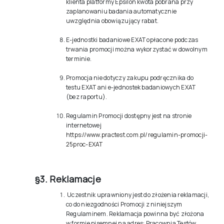
klienta platformy Epsilon kwota pobrana przy
zaplanowaniu badania automatycznie
uwzględnia obowiązujący rabat.
E-jednostki badaniowe EXAT opłacone podczas
trwania promocji można wykorzystać w dowolnym
terminie.
Promocja nie dotyczy zakupu podręcznika do
testu EXAT ani e-jednostek badaniowych EXAT
(bez raportu).
Regulamin Promocji dostępny jest na stronie
internetowej
https://www.practest.com.pl/regulamin-promocji-
25proc-EXAT
§3. Reklamacje
Uczestnik uprawniony jest do złożenia reklamacji,
co do niezgodności Promocji z niniejszym
Regulaminem. Reklamacja powinna być złożona
w formie pisemnej na adres: Pracownia Testów