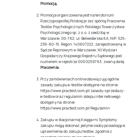
Promocją.
Promocja organizowana jest na terytorium
Rzeczypospolitej Polskiej przez spółkę Pracownia
Testów Psychologicznych Polskiego Towarzystwa
Psychologicznego sp. z o. o. z siedzibą w
Warszawie, 00-762, ul. Belwederska 6A, NIP: 525-
236-80-15, Regon: 140607222, zarejestrowaną w
Sądzie Rejonowym w Warszawie; XII Wydział
Gospodarczy Krajowego Rejestru Sądowego pod
numerem w rejestrze 0000259763, zwaną dalej
Pracownia.
Przy zamówieniach online obowiązują ogólne
zasady zakupu e-testów dostępne na stronie
https://www.practest.com.pl/zasady-sprzedazy-
e-testow
oraz regulamin sklepu internetowego
dostępny na stronie
https://www.practest.com.pl/Regulamin
Zakupu w stacjonarnej Księgarni Symptomy
zakupu mogą dokonać jedynie osoby posiadające
uprawnienia do zakupu testów, zgodnie z