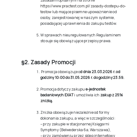
zasadami opisanymi na stronie
https://www.practest.com.pl/zasady-dostepu-do-
testow
lub mające pisemne upoważnienie od
osoby, zarejestrowanej w naszym systemie,
posiadającej uprawnienia do zakupu testów.
W sprawach nieuregulowanych Regulaminem
stosuje się obowiązujące przepisy prawa.
§2. Zasady Promocji
Promocja obowiązuje o
d dnia 23.03.2026 r. od
godziny 10:00 do 31.05.2026 r. do godziny 23.59.
Promocja dotyczy zakupu
e-jednostek
badaniowych EXAT
i umożliwia ich
zakup z 25%
zniżką.
Zniżka obowiązuje niezależnie od formy
dokonania zakupu, a więc w szczególności:
– przy zakupie w stacjonarnej Księgarni
Symptomy (Belwederska 6a, Warszawa),
– przy zamówieniu przez sklep internetowy