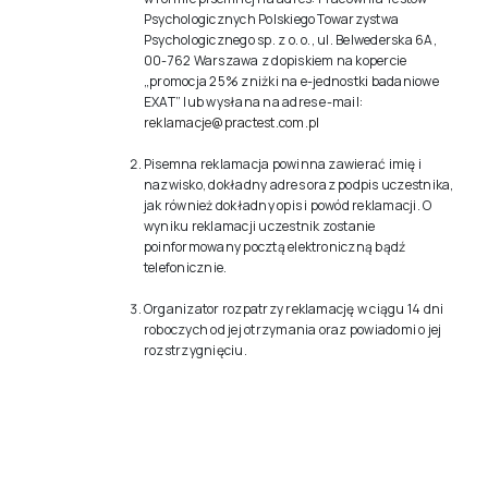
Psychologicznych Polskiego Towarzystwa
Psychologicznego sp. z o. o., ul. Belwederska 6A,
00-762 Warszawa z dopiskiem na kopercie
„promocja 25% zniżki na e-jednostki badaniowe
EXAT” lub wysłana na adres e-mail:
reklamacje@practest.com.pl
Pisemna reklamacja powinna zawierać imię i
nazwisko, dokładny adres oraz podpis uczestnika,
jak również dokładny opis i powód reklamacji. O
wyniku reklamacji uczestnik zostanie
poinformowany pocztą elektroniczną bądź
telefonicznie.
Organizator rozpatrzy reklamację w ciągu 14 dni
roboczych od jej otrzymania oraz powiadomi o jej
rozstrzygnięciu.