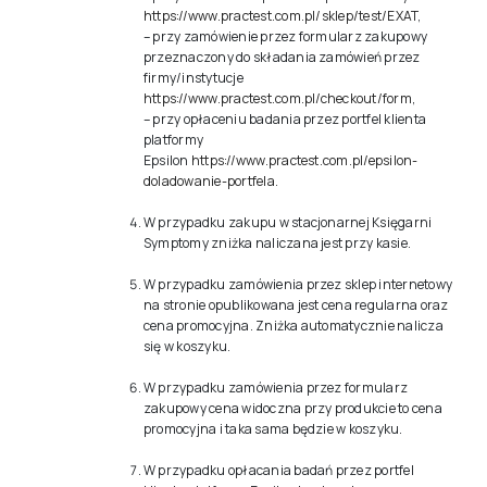
https://www.practest.com.pl/sklep/test/EXAT
,
– przy zamówienie przez formularz zakupowy
przeznaczony do składania zamówień przez
firmy/instytucje
https://www.practest.com.pl/checkout/form
,
– przy opłaceniu badania przez portfel klienta
platformy
Epsilon
https://www.practest.com.pl/epsilon-
doladowanie-portfela.
W przypadku zakupu w stacjonarnej Księgarni
Symptomy zniżka naliczana jest przy kasie.
W przypadku zamówienia przez sklep internetowy
na stronie opublikowana jest cena regularna oraz
cena promocyjna. Zniżka automatycznie nalicza
się w koszyku.
W przypadku zamówienia przez formularz
zakupowy cena widoczna przy produkcie to cena
promocyjna i taka sama będzie w koszyku.
W przypadku opłacania badań przez portfel