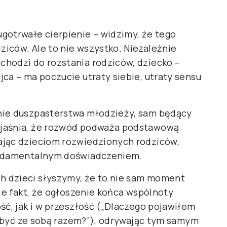
gotrwałe cierpienie – widzimy, że tego
iców. Ale to nie wszystko. Niezależnie
hodzi do rozstania rodziców, dziecko –
ca – ma poczucie utraty siebie, utraty sensu
nie duszpasterstwa młodzieży, sam będący
yjaśnia, że rozwód podważa podstawową
ając dzieciom rozwiedzionych rodziców,
fundamentalnym doświadczeniem.
 dzieci słyszymy, że to nie sam moment
ale fakt, że ogłoszenie końca wspólnoty
ść, jak i w przeszłość („Dlaczego pojawiłem
ie być ze sobą razem?”), odrywając tym samym