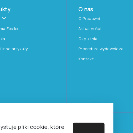
ukty
O nas
O Pracowni
rma Epsilon
Aktualności
nia
Czytelnia
 i inne artykuły
Procedura wydawnicza
Kontakt
Towarzystwa Psychologicznego sp. z o.o.
stuje pliki cookie, które