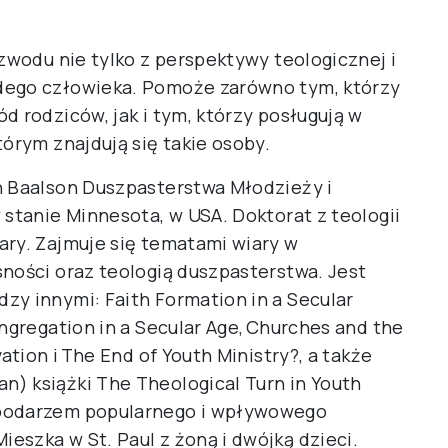
ozwodu nie tylko z perspektywy teologicznej i
dego człowieka. Pomoże zarówno tym, którzy
d rodziców, jak i tym, którzy posługują w
tórym znajdują się takie osoby.
n Baalson Duszpasterstwa Młodzieży i
 stanie Minnesota, w USA. Doktorat z teologii
ary. Zajmuje się tematami wiary w
sności oraz teologią duszpasterstwa. Jest
zy innymi: Faith Formation in a Secular
ongregation in a Secular Age, Churches and the
ation i The End of Youth Ministry?, a także
) książki The Theological Turn in Youth
spodarzem popularnego i wpływowego
eszka w St. Paul z żoną i dwójką dzieci.