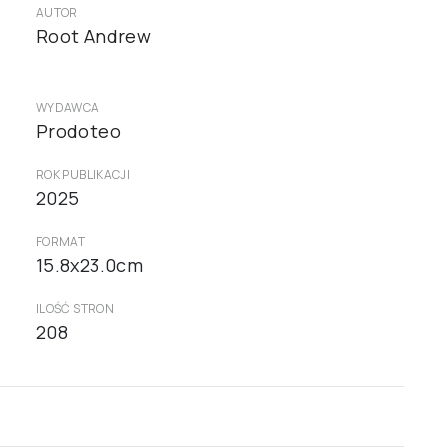
AUTOR
Root Andrew
WYDAWCA
Prodoteo
ROK PUBLIKACJI
2025
FORMAT
15.8x23.0cm
ILOŚĆ STRON
208