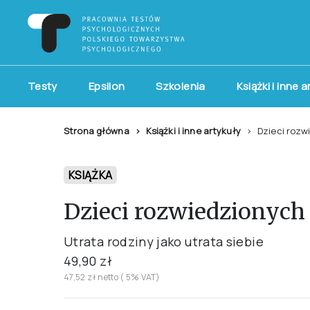
Testy
Epsilon
Szkolenia
Książki i inne 
Strona główna
Książki i inne artykuły
Dzieci rozw
KSIĄŻKA
Dzieci rozwiedzionych
Utrata rodziny jako utrata siebie
49,90 zł
47,52 zł netto ( 5% VAT)