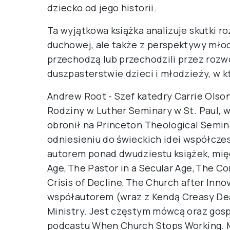
dziecko od jego historii.
Ta wyjątkowa książka analizuje skutki r
duchowej, ale także z perspektywy mło
przechodzą lub przechodzili przez rozwó
duszpasterstwie dzieci i młodzieży, w k
Andrew Root - Szef katedry Carrie Olso
Rodziny w Luther Seminary w St. Paul, w
obronił na Princeton Theological Semin
odniesieniu do świeckich idei współcze
autorem ponad dwudziestu książek, międ
Age, The Pastor in a Secular Age, The C
Crisis of Decline, The Church after Innov
współautorem (wraz z Kendą Creasy Dean
Ministry. Jest częstym mówcą oraz go
podcastu When Church Stops Working. Mi