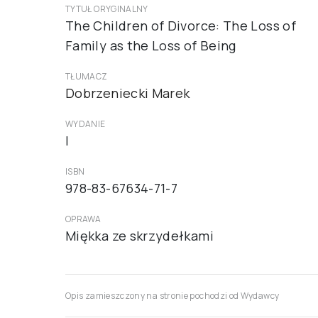
TYTUŁ ORYGINALNY
The Children of Divorce: The Loss of
Family as the Loss of Being
TŁUMACZ
Dobrzeniecki Marek
WYDANIE
I
ISBN
978-83-67634-71-7
OPRAWA
Miękka ze skrzydełkami
Opis zamieszczony na stronie pochodzi od Wydawcy