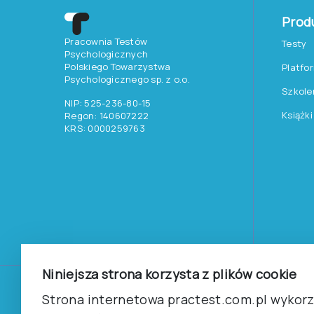
Prod
Pracownia Testów
Testy
Psychologicznych
Polskiego Towarzystwa
Platfo
Psychologicznego sp. z o.o.
Szkole
NIP: 525-236-80-15
Książki
Regon: 140607222
KRS: 0000259763
Niniejsza strona korzysta z plików cookie
©
2026
Pracownia Testów Psychologicznych Polskiego 
Strona internetowa practest.com.pl wykorzy
Wszelkie prawa zastrzeżone.