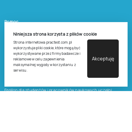
Pomoc
Zasady dostępu do testów
Niniejsza strona korzysta z plików cookie
Zasady sprzedaży testów i książek
Strona internetowa practest.com.pl
wykorzystuje pliki cookie, które mogą być
Zasady sprzedaży e-testów
wykorzystywane przez firmy badawcze i
Akceptuję
reklamowe w celu zapewnienia
Cennik i katalog
maksymalnej wygody w korzystaniu z
Zasady zapisów na szkolenia
serwisu.
Dla studentów i doktorantów
Epsilon dla studentów i pracowników naukowych uczelni
Legalność używana testów
©
2026
Pracownia Testów Psychologicznych Polskiego