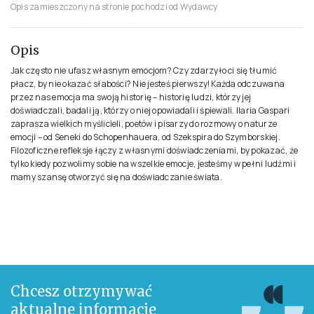
Opis zamieszczony na stronie pochodzi od Wydawcy
Opis
Jak często nie ufasz własnym emocjom? Czy zdarzyło ci się tłumić
płacz, by nie okazać słabości? Nie jesteś pierwszy! Każda odczuwana
przez nas emocja ma swoją historię – historię ludzi, którzy jej
doświadczali, badali ją, którzy o niej opowiadali i śpiewali. Ilaria Gaspari
zaprasza wielkich myślicieli, poetów i pisarzy do rozmowy o naturze
emocji – od Seneki do Schopenhauera, od Szekspira do Szymborskiej.
Filozoficzne refleksje łączy z własnymi doświadczeniami, by pokazać, że
tylko kiedy pozwolimy sobie na wszelkie emocje, jesteśmy w pełni ludźmi i
mamy szansę otworzyć się na doświadczanie świata.
Chcesz otrzymywać
aktualne informacje