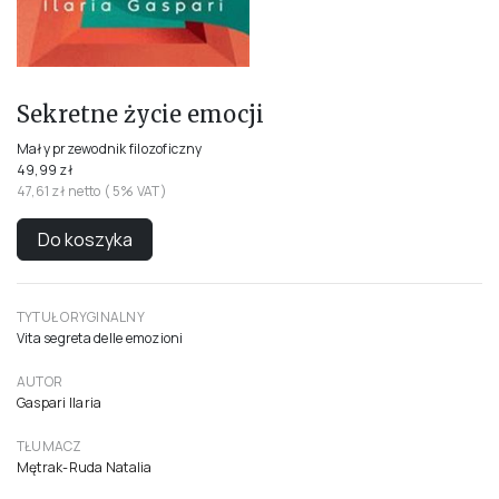
Sekretne życie emocji
Mały przewodnik filozoficzny
49,99 zł
47,61 zł netto ( 5% VAT)
Do koszyka
TYTUŁ ORYGINALNY
Vita segreta delle emozioni
AUTOR
Gaspari Ilaria
TŁUMACZ
Mętrak-Ruda Natalia