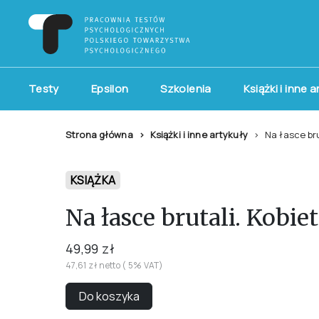
Testy
Epsilon
Szkolenia
Książki i inne 
Strona główna
Książki i inne artykuły
Na łasce br
KSIĄŻKA
Na łasce brutali. Kobi
49,99 zł
47,61 zł netto ( 5% VAT)
Do koszyka