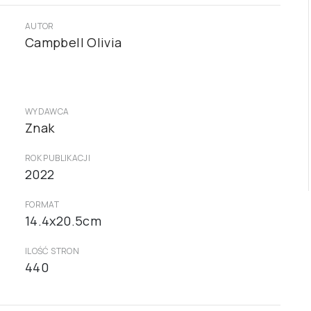
AUTOR
Campbell Olivia
WYDAWCA
Znak
ROK PUBLIKACJI
2022
FORMAT
14.4x20.5cm
ILOŚĆ STRON
440