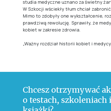
studia medyczne uznano za świetny żart
W Szkocji wściekły tłum chciał zabron
Mimo to zdobyły one wykształcenie, roz
prawdziwą rewolucję. Sprawiły, że med
kobiet w zakresie zdrowia.
„Ważny rozdział historii kobiet i medyc
Chcesz otrzymywać ak
o testach, szkoleniach
książki?