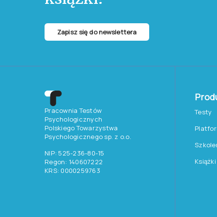
Zapisz się do newslettera
Prod
Pracownia Testów
Testy
Psychologicznych
Polskiego Towarzystwa
Platfo
Psychologicznego sp. z o.o.
Szkole
NIP: 525-236-80-15
Książki
Regon: 140607222
KRS: 0000259763