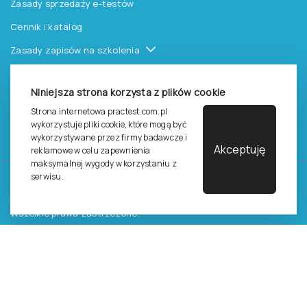
Zasady sprzedaży e-testów
Cennik i katalog
Zasady zapisów na szkolenia
Dla studentów i doktorantów
Niniejsza strona korzysta z plików cookie
Epsilon dla studentów i pracowników naukowych uczelni
Strona internetowa practest.com.pl
Legalność używana testów
wykorzystuje pliki cookie, które mogą być
wykorzystywane przez firmy badawcze i
Akceptuję
reklamowe w celu zapewnienia
maksymalnej wygody w korzystaniu z
serwisu.
©
2026
Pracownia Testów Psychologicznych Polskiego
Towarzystwa Psychologicznego sp. z o.o.
Wszelkie prawa zastrzeżone.
Regulamin
Polityka prywantości