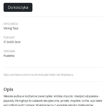
Do koszyka
WYDAWCA
Viking Toys
FORMAT
17.0x09.0cm
OPRAWA
Pudełko
Opis zamieszczony na stronie pochodzi od Wydawcy
Opis
Wesołe autka w kształcie zwierzątek: królika,myszki, małpki lub pieska -
pojazdy Vikingtoys to zabawki bezpieczne, proste, miękkie, ciche, a przede
wszystkim wytrzymałe. Wykonane są z wysokiej jakości materiałów.