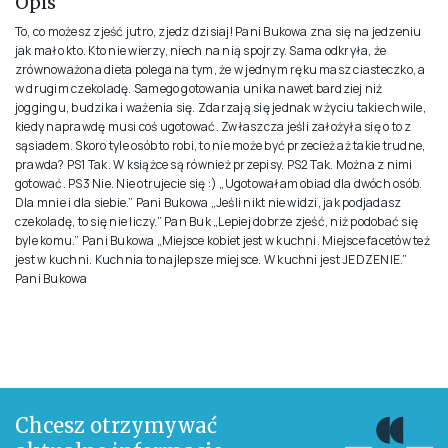
Opis
To, co możesz zjeść jutro, zjedz dzisiaj! Pani Bukowa zna się na jedzeniu
jak mało kto. Kto nie wierzy, niech na nią spojrzy. Sama odkryła, że
zrównoważona dieta polega na tym, że w jednym ręku masz ciasteczko, a
w drugim czekoladę. Samego gotowania unika nawet bardziej niż
joggingu, budzika i ważenia się. Zdarzają się jednak w życiu takie chwile,
kiedy naprawdę musi coś ugotować. Zwłaszcza jeśli założyła się o to z
sąsiadem. Skoro tyle osób to robi, to nie może być przecież aż takie trudne,
prawda? PS1 Tak. W książce są również przepisy. PS2 Tak. Można z nimi
gotować. PS3 Nie. Nie otrujecie się :) „Ugotowałam obiad dla dwóch osób.
Dla mnie i dla siebie.” Pani Bukowa „Jeśli nikt nie widzi, jak podjadasz
czekoladę, to się nie liczy.” Pan Buk „Lepiej dobrze zjeść, niż podobać się
byle komu.” Pani Bukowa „Miejsce kobiet jest w kuchni. Miejsce facetów też
jest w kuchni. Kuchnia to najlepsze miejsce. W kuchni jest JEDZENIE.”
Pani Bukowa
Chcesz otrzymywać