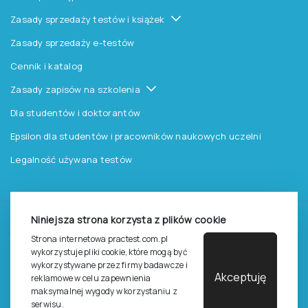
Zasady sprzedaży testów i książek
Zasady sprzedaży e-testów
Cennik i katalog
Zasady zapisów na szkolenia
Dla studentów i doktorantów
Epsilon dla studentów i pracowników naukowych uczelni
Legalność używana testów
Niniejsza strona korzysta z plików cookie
©
2026
Pracownia Testów Psychologicznych Polskiego
Strona internetowa practest.com.pl
Towarzystwa Psychologicznego sp. z o.o.
wykorzystuje pliki cookie, które mogą być
Wszelkie prawa zastrzeżone.
wykorzystywane przez firmy badawcze i
Akceptuję
reklamowe w celu zapewnienia
Regulamin
Polityka prywantości
maksymalnej wygody w korzystaniu z
serwisu.