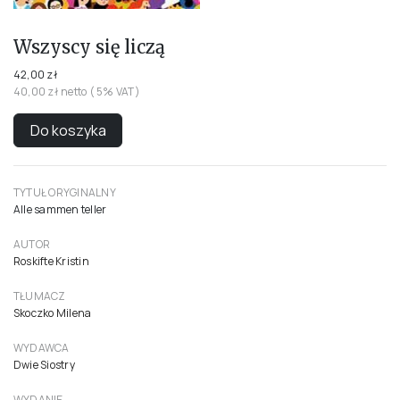
Wszyscy się liczą
42,00 zł
40,00 zł netto ( 5% VAT)
Do koszyka
TYTUŁ ORYGINALNY
Alle sammen teller
AUTOR
Roskifte Kristin
TŁUMACZ
Skoczko Milena
WYDAWCA
Dwie Siostry
WYDANIE