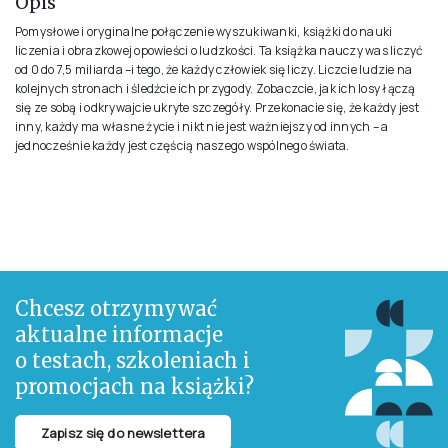
Opis
Pomysłowe i oryginalne połączenie wyszukiwanki, książki do nauki
liczenia i obrazkowej opowieści o ludzkości. Ta książka nauczy was liczyć
od 0 do 7,5 miliarda –i tego, że każdy człowiek się liczy. Liczcie ludzie na
kolejnych stronach i śledźcie ich przygody. Zobaczcie, jak ich losy łączą
się ze sobą i odkrywajcie ukryte szczegóły. Przekonacie się, że każdy jest
inny, każdy ma własne życie i nikt nie jest ważniejszy od innych – a
jednocześnie każdy jest częścią naszego wspólnego świata.
Chcesz otrzymywać
aktualne informacje
o testach, szkoleniach i
promocjach na książki?
Zapisz się do newslettera