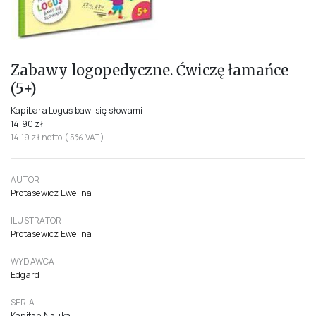
Zabawy logopedyczne. Ćwiczę łamańce
(5+)
Kapibara Loguś bawi się słowami
14,90 zł
14,19 zł netto ( 5% VAT)
AUTOR
Protasewicz Ewelina
ILUSTRATOR
Protasewicz Ewelina
WYDAWCA
Edgard
SERIA
Kapitan Nauka