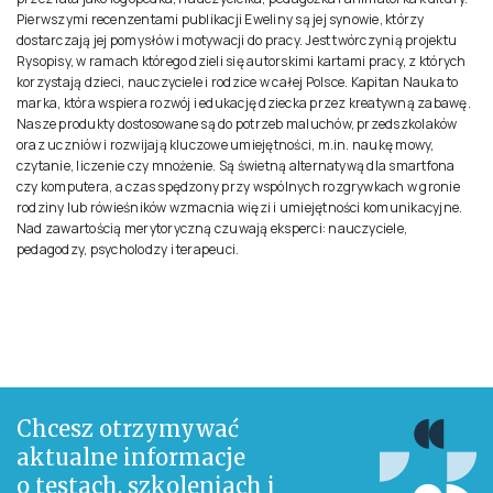
Pierwszymi recenzentami publikacji Eweliny są jej synowie, którzy
dostarczają jej pomysłów i motywacji do pracy. Jest twórczynią projektu
Rysopisy, w ramach którego dzieli się autorskimi kartami pracy, z których
korzystają dzieci, nauczyciele i rodzice w całej Polsce. Kapitan Nauka to
marka, która wspiera rozwój i edukację dziecka przez kreatywną zabawę.
Nasze produkty dostosowane są do potrzeb maluchów, przedszkolaków
oraz uczniów i rozwijają kluczowe umiejętności, m.in. naukę mowy,
czytanie, liczenie czy mnożenie. Są świetną alternatywą dla smartfona
czy komputera, a czas spędzony przy wspólnych rozgrywkach w gronie
rodziny lub rówieśników wzmacnia więzi i umiejętności komunikacyjne.
Nad zawartością merytoryczną czuwają eksperci: nauczyciele,
pedagodzy, psycholodzy i terapeuci.
Chcesz otrzymywać
aktualne informacje
o testach, szkoleniach i