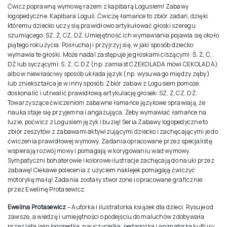
Ćwicz poprawną wymowę razem z kapibarą Logusiem! Zabawy
logopedyczne. Kapibara Loguś. Ćwiczę łamańce to zbiór zadań, dzięki
któremu dziecko uczy się prawidłowo artykułować głoski szeregu
szumiącego: SZ, Ż, CZ, DŻ. Umiejętność ich wymawiania pojawia się około
piątego roku życia. Posłuchaj i przyjrzyj się, w jaki sposób dziecko
wymawia te głoski. Może nadal zastępuje je głoskami ciszącymi: Ś, Ź, Ć,
DŹ lub syczącymi: S, Z, C, DZ (np. zamiast CZEKOLADA mówi CEKOLADA)
albo w niewłaściwy sposób układa język (np. wysuwa go między zęby)
lub zniekształca je w inny sposób. Zbiór zabaw z Logusiem pomoże
doskonalić i utrwalić prawidłową artykulację głosek: SZ, Ż, CZ, DŻ.
Towarzyszące ćwiczeniom zabawne łamańce językowe sprawiają, że
nauka staje się przyjemna i angażująca. Żeby wymawiać łamańce na
luzie, poćwicz z Logusiem język i buzię! Seria Zabawy logopedyczne to
zbiór zeszytów z zabawami aktywizującymi dziecko i zachęcającymi je do
ćwiczenia prawidłowej wymowy. Zadania opracowane przez specjalistę
wspierają rozwój mowy i pomagają w korygowaniu wad wymowy.
Sympatyczni bohaterowie i kolorowe ilustracje zachęcają do nauki przez
zabawę! Ciekawe polecenia z użyciem naklejek pomagają ćwiczyć
motorykę małą! Zadania zostały stworzone i opracowane graficznie
przez Ewelinę Protasewicz.
Ewelina Protasewicz
– Autorka i ilustratorka książek dla dzieci. Rysuje od
zawsze, a wiedzę i umiejętności o podejściu do maluchów zdobywała
przez lata jako logopedka, nauczycielka, pedagożka i animatorka kultury.