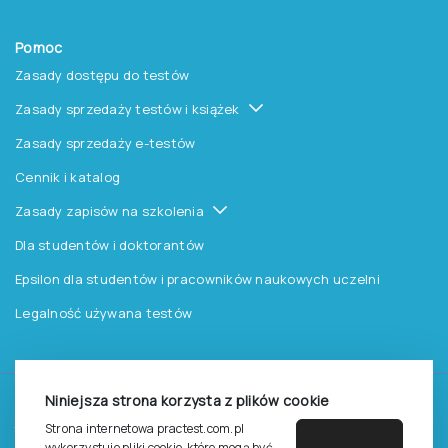
Pomoc
Zasady dostępu do testów
Zasady sprzedaży testów i książek
Zasady sprzedaży e-testów
Cennik i katalog
Zasady zapisów na szkolenia
Dla studentów i doktorantów
Epsilon dla studentów i pracowników naukowych uczelni
Legalność używana testów
Niniejsza strona korzysta z plików cookie
©
2026
Pracownia Testów Psychologicznych Polskiego
Strona internetowa practest.com.pl
Towarzystwa Psychologicznego sp. z o.o.
wykorzystuje pliki cookie, które mogą być