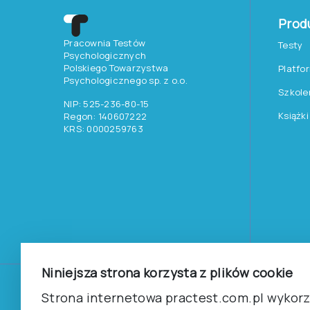
Prod
Pracownia Testów
Testy
Psychologicznych
Polskiego Towarzystwa
Platfo
Psychologicznego sp. z o.o.
Szkole
NIP: 525-236-80-15
Książki
Regon: 140607222
KRS: 0000259763
Niniejsza strona korzysta z plików cookie
©
2026
Pracownia Testów Psychologicznych Polskiego 
Strona internetowa practest.com.pl wykorzy
Wszelkie prawa zastrzeżone.