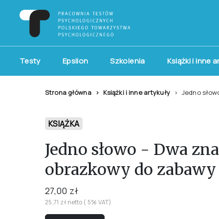
Testy
Epsilon
Szkolenia
Książki i inne 
Strona główna
Książki i inne artykuły
Jedno słow
KSIĄŻKA
Jedno słowo - Dwa zna
obrazkowy do zabaw
27,00 zł
25,71 zł netto ( 5% VAT)