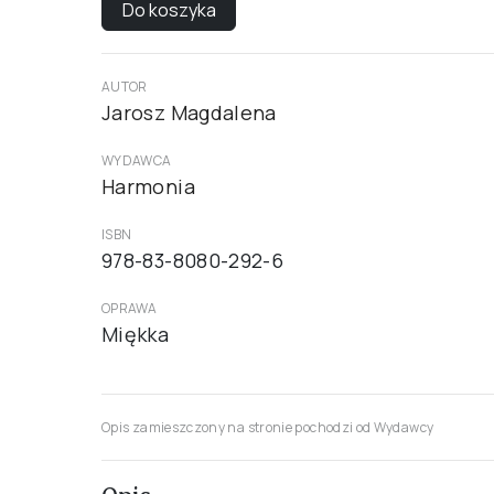
Do koszyka
AUTOR
Jarosz Magdalena
WYDAWCA
Harmonia
ISBN
978-83-8080-292-6
OPRAWA
Miękka
Opis zamieszczony na stronie pochodzi od Wydawcy