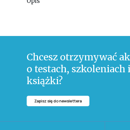
Opis
Chcesz otrzymywać ak
o testach, szkoleniach
książki?
Zapisz się do newslettera