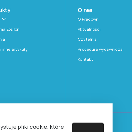
ukty
O nas
O Pracowni
rma Epsilon
Aktualności
nia
Czytelnia
 i inne artykuły
Procedura wydawnicza
Kontakt
Towarzystwa Psychologicznego sp. z o.o.
stuje pliki cookie, które