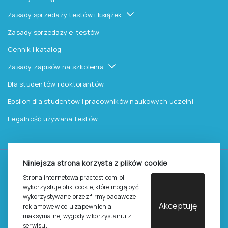
Zasady sprzedaży testów i książek
Zasady sprzedaży e-testów
Cennik i katalog
Zasady zapisów na szkolenia
Dla studentów i doktorantów
Epsilon dla studentów i pracowników naukowych uczelni
Legalność używana testów
Niniejsza strona korzysta z plików cookie
©
2026
Pracownia Testów Psychologicznych Polskiego
Strona internetowa practest.com.pl
Towarzystwa Psychologicznego sp. z o.o.
wykorzystuje pliki cookie, które mogą być
Wszelkie prawa zastrzeżone.
wykorzystywane przez firmy badawcze i
Akceptuję
reklamowe w celu zapewnienia
Regulamin
Polityka prywantości
maksymalnej wygody w korzystaniu z
serwisu.