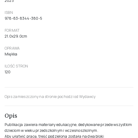
2023
ISBN
978-83-8344-380-5
FORMAT
21.0x29.0cm
OPRAWA
Miękka
ILOŚĆ STRON
120
Opis zamieszczony na stronie pochodzi od Wydawcy
Opis
Publikacja zawiera materiały edukacyjne, dedykowane przede wszystkim
dzieciom w wieku przedszkolnym i wczesnoszkolnym.
Aby ułatwić pracę, treść podzielona została na dwa bloki: