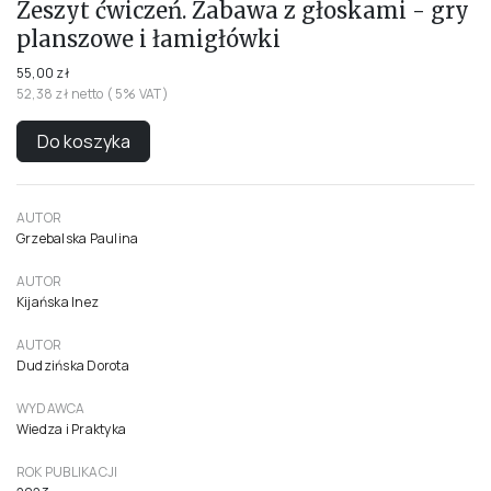
Zeszyt ćwiczeń. Zabawa z głoskami - gry
planszowe i łamigłówki
55,00 zł
52,38 zł netto ( 5% VAT)
Do koszyka
AUTOR
Grzebalska Paulina
AUTOR
Kijańska Inez
AUTOR
Dudzińska Dorota
WYDAWCA
Wiedza i Praktyka
ROK PUBLIKACJI