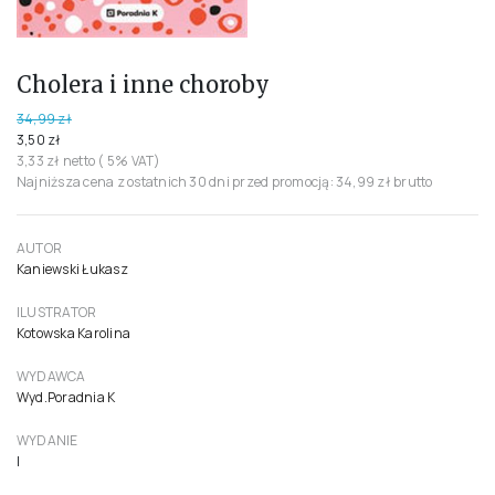
Cholera i inne choroby
34,99 zł
3,50 zł
3,33 zł netto ( 5% VAT)
Najniższa cena z ostatnich 30 dni przed promocją: 34,99 zł brutto
AUTOR
Kaniewski Łukasz
ILUSTRATOR
Kotowska Karolina
WYDAWCA
Wyd.Poradnia K
WYDANIE
I