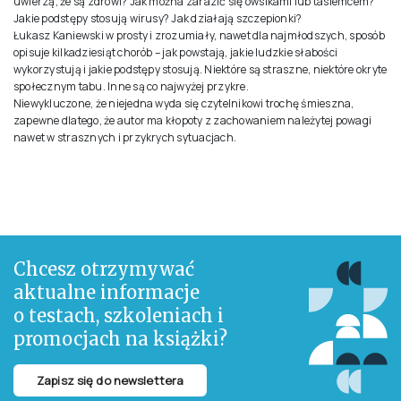
uwierzą, że są zdrowi? Jak można zarazić się owsikami lub tasiemcem?
Jakie podstępy stosują wirusy? Jak działają szczepionki?
Łukasz Kaniewski w prosty i zrozumiały, nawet dla najmłodszych, sposób
opisuje kilkadziesiąt chorób – jak powstają, jakie ludzkie słabości
wykorzystują i jakie podstępy stosują. Niektóre są straszne, niektóre okryte
społecznym tabu. Inne są co najwyżej przykre.
Niewykluczone, że niejedna wyda się czytelnikowi trochę śmieszna,
zapewne dlatego, że autor ma kłopoty z zachowaniem należytej powagi
nawet w strasznych i przykrych sytuacjach.
Chcesz otrzymywać
aktualne informacje
o testach, szkoleniach i
promocjach na książki?
Zapisz się do newslettera