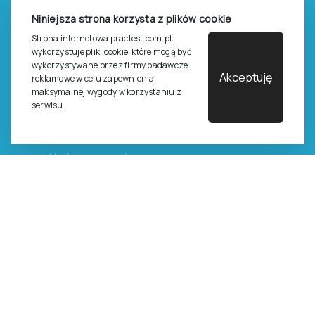
Zasady sprzedaży testów i książek
Niniejsza strona korzysta z plików cookie
Zasady sprzedaży e-testów
Strona internetowa practest.com.pl
wykorzystuje pliki cookie, które mogą być
Cennik i katalog
wykorzystywane przez firmy badawcze i
Akceptuję
reklamowe w celu zapewnienia
Zasady zapisów na szkolenia
maksymalnej wygody w korzystaniu z
serwisu.
Dla studentów i doktorantów
Epsilon dla studentów i pracowników naukowych uczelni
Legalność używana testów
©
2026
Pracownia Testów Psychologicznych Polskiego
Towarzystwa Psychologicznego sp. z o.o.
Wszelkie prawa zastrzeżone.
Regulamin
Polityka prywantości