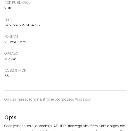
ROK PUBLIKACJI
2016
ISBN
978-83-63960-47-6
FORMAT
21.0x30.0cm
OPRAWA
Miękka
ILOŚĆ STRON
63
Opis zamieszczony na stronie pochodzi od Wydawcy
Opis
Co to jest depresja, anoreksja, ADHD? Dlaczego niektórzy ludzie nigdy nie