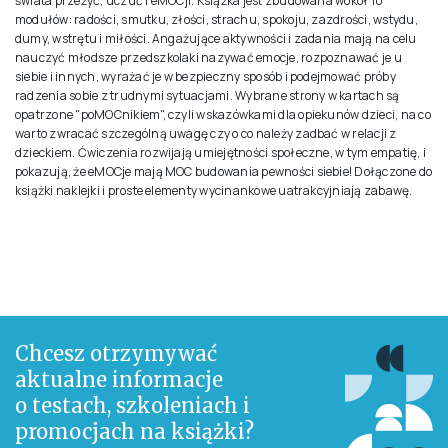
świata przeżyć, uczuć i eMOCji. Książka jest zbudowana wokół 10
modułów: radości, smutku, złości, strachu, spokoju, zazdrości, wstydu,
dumy, wstrętu i miłości. Angażujące aktywności i zadania mają na celu
nauczyć młodsze przedszkolaki nazywać emocje, rozpoznawać je u
siebie i innych, wyrażać je w bezpieczny sposób i podejmować próby
radzenia sobie z trudnymi sytuacjami. Wybrane strony w kartach są
opatrzone "poMOCnikiem", czyli wskazówkami dla opiekunów dzieci, na co
warto zwracać szczególną uwagę czy o co należy zadbać w relacji z
dzieckiem. Ćwiczenia rozwijają umiejętności społeczne, w tym empatię, i
pokazują, że eMOCje mają MOC budowania pewności siebie! Dołączone do
książki naklejki i proste elementy wycinankowe uatrakcyjniają zabawę.
Chcesz otrzymywać
aktualne informacje
o testach, szkoleniach i
promocjach na książki?