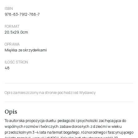
ISBN
978-83-7912-788-7
FORMAT
20.5x29.0cm
OPRAWA
Miękka ze skrzydełkami
ILOŚĆ STRON
48
Opis zamieszczony na stronie pochodzi od Wydawcy
Opis
To autorska propozycja duetu: pedagożki i psycholożki zachęcająca do
wspólnych rozmów i twórczych zabaw dorosłych z dziećmi w wieku
przedszkolnym 3-4 lata na temat bogatego, różnorodnego i fascynującego