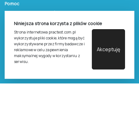
Pomoc
Zasady dostępu do testów
Zasady sprzedaży testów i książek
Niniejsza strona korzysta z plików cookie
Strona internetowa practest.com.pl
Zasady sprzedaży e-testów
wykorzystuje pliki cookie, które mogą być
Cennik i katalog
wykorzystywane przez firmy badawcze i
Akceptuję
reklamowe w celu zapewnienia
Zasady zapisów na szkolenia
maksymalnej wygody w korzystaniu z
serwisu.
Dla studentów i doktorantów
Epsilon dla studentów i pracowników naukowych uczelni
Legalność używana testów
©
2026
Pracownia Testów Psychologicznych Polskiego
Towarzystwa Psychologicznego sp. z o.o.
Wszelkie prawa zastrzeżone.