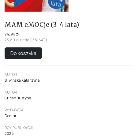
MAM eMOCje (3-4 lata)
24,99 zł
23,80 zł netto ( 5% VAT)
Do koszyka
AUTOR
Śliwińska Katarzyna
AUTOR
Grican Justyna
WYDAWCA
Demart
ROK PUBLIKACJI
2025