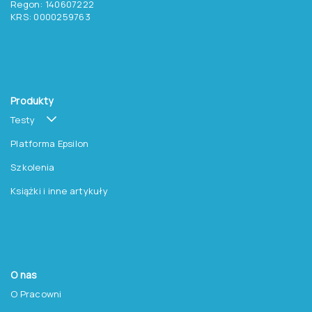
promocjach na książki?
Zapisz się do newslettera
Pracownia Testów Psychologicznych
Polskiego Towarzystwa Psychologicznego sp. z o.o.
NIP: 525-236-80-15
Regon: 140607222
KRS: 0000259763
Produkty
Testy