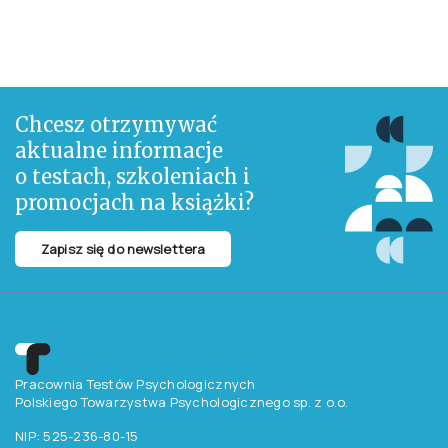
Co dzieje się w głowie dziecka, gdy nadchodzi pora jedzenia? Poznaj
pełne emocji narzędzie komunikacji dla rodziców i maluchów. Autorkami
serii „Zrozumieć dziecko” jest mama i córka. Jedna z nich jest
ilustratorką, druga psycholożką dziecięcą. W duecie stworzyły serię, która
towarzyszy dzieciom i dorosłym w najważniejszych momentach
wczesnego dzieciństwa. Narratorem jest dziecko, które stara się
zrozumieć zachowanie swoich rodziców. Ten sposób prowadzenia
narracji pomaga maluszkowi utożsamić się z bohaterem.
Krótko i zabawnie. Z odrobiną humoru i empatii. Ciepłe ilustracje, bez
poczucia przeładowania. Na końcu książeczki krótka wskazówka dla
rodziców.
Chcesz otrzymywać
aktualne informacje
o testach, szkoleniach i