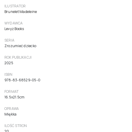
Jedz, aniołku
14,90 zł
14,19 zł netto ( 5% VAT)
Do koszyka
AUTOR
Brunelet Flore
ILUSTRATOR
Brunelet Madeleine
WYDAWCA
Levyz Books
SERIA
Zrozumieć dziecko
ROK PUBLIKACJI