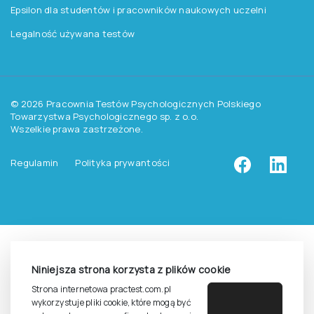
Pomoc
Zasady dostępu do testów
Zasady sprzedaży testów i książek
Zasady sprzedaży e-testów
Cennik i katalog
Zasady zapisów na szkolenia
Dla studentów i doktorantów
Epsilon dla studentów i pracowników naukowych uczelni
Legalność używana testów
Niniejsza strona korzysta z plików cookie
©
2026
Pracownia Testów Psychologicznych Polskiego
Strona internetowa practest.com.pl
Towarzystwa Psychologicznego sp. z o.o.
wykorzystuje pliki cookie, które mogą być
Wszelkie prawa zastrzeżone.