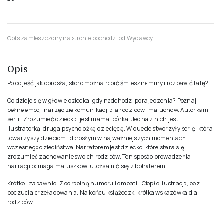
2025
ISBN
978-83-68529-05-0
FORMAT
16.5x21.5cm
OPRAWA
Miękka
ILOŚĆ STRON
20
Opis zamieszczony na stronie pochodzi od Wydawcy
Opis
Po co jeść jak dorosła, skoro można robić śmieszne miny i rozbawić tatę?