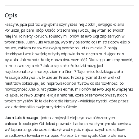
Opis
Fascynująca podróż w głąb maszyny idealnej Dotknij swojego kolana.
Poruszaj palcami stóp. Obróć przedramię i wczuj się w taniec swoich
mięśni. To nie tylko ruch. To ślady milionów lat ewolucji zapisanych w
twoim ciele. Juan Luis Arsuaga, wybitny paleontolog i mistrz opowieści o
nauce, zabiera nas w niezwykłą podróż po ludzkim ciele. Z pasją
detektywa i wrażliwością artysty odpowiada na często nurtujące nas
pytania. Jak narodziła się nasza dwunożność? Dlaczego umiemy mówić,
a inne zwierzęta nie? Jak to się stało, że ludzki mózg jest
najdoskonalszym narzędziem na Ziemi? Tajemnice ludzkiego ciała
Arsuaga odkrywa… w Muzeum Prado. Przez pryzmat dzieł wielkich
mistrzów pokazuje, jak inspirowało ono artystów od starożytności po
nowożytność. Ciało. Arcydzieło siedmiu milionów lat ewolucji to więcej niż
książka. To rewolucyjna lekcja anatomii, która przemówi do wszystkich
twoich zmysłów. To także hołd dla Natury – wielkiej artystki, która przez
wieki doskonaliła swoje arcydzieło. Ciebie.
Juan Luis Arsuaga
- jeden z najwybitniejszych współczesnych
paleoantropologów. Od dekad prowadzi badania na słynnym stanowisku
w Atapuerce, gdzie uczestniczył w odkryciu najstarszych szczątków
przodków człowieka w Europie. Profesor Uniwersytetu Complutense w