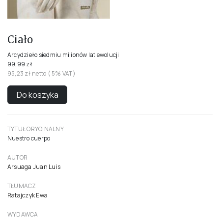
Ciało
Arcydzieło siedmiu milionów lat ewolucji
99,99 zł
95,23 zł netto ( 5% VAT)
Do koszyka
TYTUŁ ORYGINALNY
Nuestro cuerpo
AUTOR
Arsuaga Juan Luis
TŁUMACZ
Ratajczyk Ewa
WYDAWCA