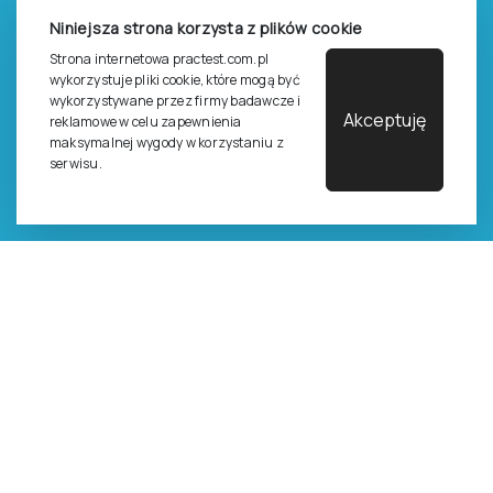
Zasady sprzedaży testów i książek
Niniejsza strona korzysta z plików cookie
Strona internetowa practest.com.pl
Zasady sprzedaży e-testów
wykorzystuje pliki cookie, które mogą być
Cennik i katalog
wykorzystywane przez firmy badawcze i
Akceptuję
reklamowe w celu zapewnienia
Zasady zapisów na szkolenia
maksymalnej wygody w korzystaniu z
serwisu.
Dla studentów i doktorantów
Epsilon dla studentów i pracowników naukowych uczelni
Legalność używana testów
©
2026
Pracownia Testów Psychologicznych Polskiego
Towarzystwa Psychologicznego sp. z o.o.
Wszelkie prawa zastrzeżone.
Regulamin
Polityka prywantości