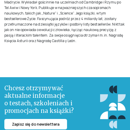
Madrycie. Wykładał gościnnie na uczelniach od Cambridge i Rzymu po
Tel Awiw i Nowy York. Publikuje w najważniejszych czasopismach
naukowych, takich jak „Nature” i „Science”. Jego książki, w tym
bestsellerowe Życie. Fascynująca podróż przez 4 miliardy lat, zostały
przetłumaczone na dziesiątki języków i podbiły listy bestsellerów. Nikt tak
jak on nie opowiada o ewolucji człowieka, łącząc naukową precyzję z
pasją i literackim talentem. Za swoje osiągnięcia otrzymał m.in. Nagrodę
Księcia Asturii oraz Nagrodę Castilla y León.
Chcesz otrzymywać
aktualne informacje
o testach, szkoleniach i
promocjach na książki?
Zapisz się do newslettera