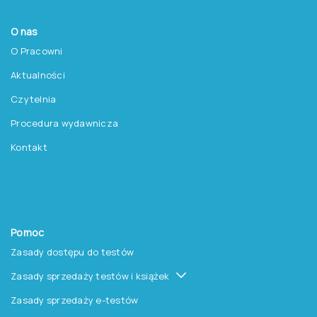
Produkty
Testy
Platforma Epsilon
Szkolenia
Książki i inne artykuły
O nas
O Pracowni
Aktualności