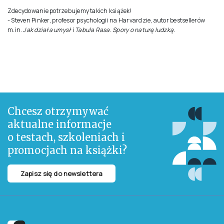
Opis zamieszczony na stronie pochodzi od Wydawcy
Opis
Różne rodzaje głupoty, naukowa definicja dupka, źródła kretynizmu,
wykręty poznawcze, wciskanie kitu, głupie sny… oraz całkiem sporo o
Donaldzie Trumpie.
Wszyscy wiemy, czym jest głupota – każdy z nas styka się z nią na co
dzień. A jednak znawcy ludzkich zachowań, nigdy nie próbowali jej
precyzyjnie zdefiniować. Aż do teraz. Lepiej zrozumieć, żeby skuteczniej
zwalczać – oto cel tej książki, choć zdajemy sobie sprawę, że jesteśmy
na z góry przegranej pozycji.
Psychologowie z wielu krajów, a także filozofowie, socjolodzy i pisarze
przedstawiają nam swoją wizję ludzkiej głupoty. To pierwsza taka próba
na świecie. I, być może, ostatnia, więc nie traćcie okazji!
Zdecydowanie potrzebujemy takich książek!
- Steven Pinker, profesor psychologii na Harvardzie, autor bestsellerów
m.in.
Jak działa umysł
i
Tabula Rasa. Spory o naturę ludzką.