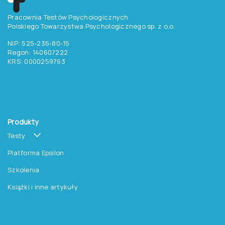
Chcesz otrzymywać
aktualne informacje
o testach, szkoleniach i
promocjach na książki?
Zapisz się do newslettera
Pracownia Testów Psychologicznych
Polskiego Towarzystwa Psychologicznego sp. z o.o.
NIP: 525-236-80-15
Regon: 140607222
KRS: 0000259763