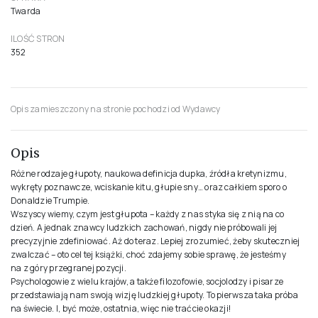
TŁUMACZ
Jaworska Grażyna
TŁUMACZ
Szeżyńska-Maćkowiak Krystyna
WYDAWCA
Wyd.Dolnośląskie
ROK PUBLIKACJI
2019
ISBN
978-83-245-8397-3
OPRAWA
Twarda
ILOŚĆ STRON
352