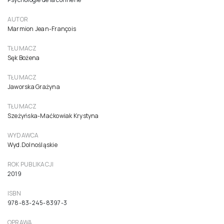
Głupota. Nieoficjalna biografia
49,90 zł
47,52 zł netto ( 5% VAT)
Do koszyka
TYTUŁ ORYGINALNY
Psychologie de la connerie
AUTOR
Marmion Jean-François
TŁUMACZ
Sęk Bożena