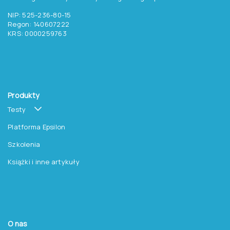
o testach, szkoleniach i
promocjach na książki?
Zapisz się do newslettera
Pracownia Testów Psychologicznych
Polskiego Towarzystwa Psychologicznego sp. z o.o.
NIP: 525-236-80-15
Regon: 140607222
KRS: 0000259763
Produkty