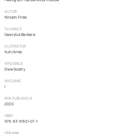
Hedwiga i księżniczka z Hardemo
34,90 zł
33,24 zł netto ( 5% VAT)
Do koszyka
TYTUŁ ORYGINALNY
Hedvig och Hardemos princessa
AUTOR
Nilsson Frida
TŁUMACZ
Gawryluk Barbara
ILUSTRATOR
Kuhl Anke