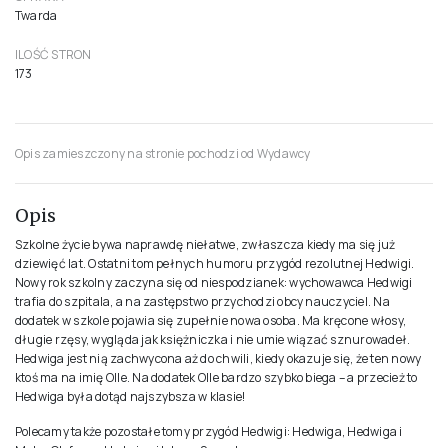
WYDAWCA
Dwie Siostry
WYDANIE
I
ROK PUBLIKACJI
2020
ISBN
978-83-81501-07-1
OPRAWA
Twarda
ILOŚĆ STRON
173
Opis zamieszczony na stronie pochodzi od Wydawcy