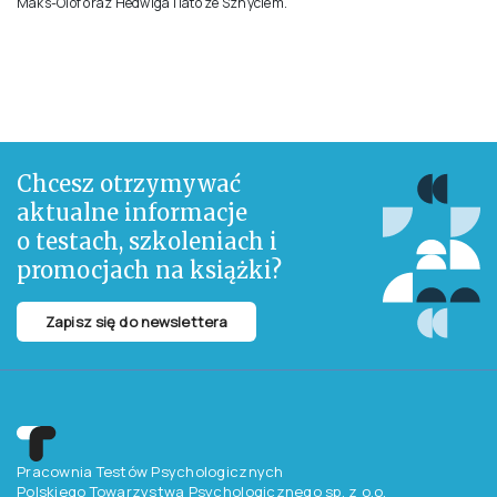
Opis
Szkolne życie bywa naprawdę niełatwe, zwłaszcza kiedy ma się już
dziewięć lat. Ostatni tom pełnych humoru przygód rezolutnej Hedwigi.
Nowy rok szkolny zaczyna się od niespodzianek: wychowawca Hedwigi
trafia do szpitala, a na zastępstwo przychodzi obcy nauczyciel. Na
dodatek w szkole pojawia się zupełnie nowa osoba. Ma kręcone włosy,
długie rzęsy, wygląda jak księżniczka i nie umie wiązać sznurowadeł.
Hedwiga jest nią zachwycona aż do chwili, kiedy okazuje się, że ten nowy
ktoś ma na imię Olle. Na dodatek Olle bardzo szybko biega – a przecież to
Hedwiga była dotąd najszybsza w klasie!
Polecamy także pozostałe tomy przygód Hedwigi: Hedwiga, Hedwiga i
Maks-Olof oraz Hedwiga i lato ze Sznyclem.
Chcesz otrzymywać
aktualne informacje