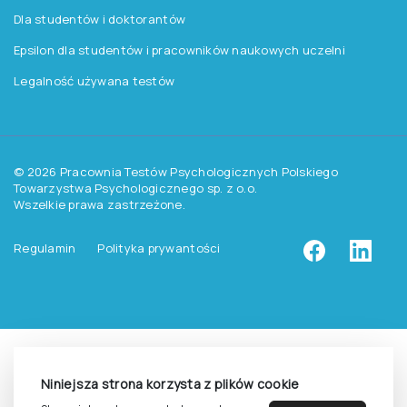
Pomoc
Zasady dostępu do testów
Zasady sprzedaży testów i książek
Zasady sprzedaży e-testów
Cennik i katalog
Zasady zapisów na szkolenia
Dla studentów i doktorantów
Epsilon dla studentów i pracowników naukowych uczelni
Legalność używana testów
Niniejsza strona korzysta z plików cookie
©
2026
Pracownia Testów Psychologicznych Polskiego