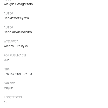
Wielądek Małgorzata
AUTOR
Sienkiewicz Sylwia
AUTOR
Sienniak Aleksandra
WYDAWCA
Wiedza i Praktyka
ROK PUBLIKACJI
2021
ISBN
978-83-269-9731-0
OPRAWA
Miękka
ILOŚĆ STRON
60