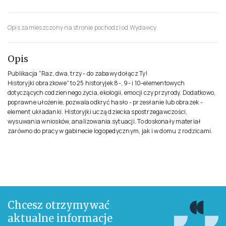
Opis zamieszczony na stronie pochodzi od Wydawcy
Opis
Publikacja "Raz, dwa, trzy - do zabawy dołącz Ty!
Historyjki obrazkowe" to 25 historyjek 8-, 9- i 10-elementowych
dotyczących codziennego życia, ekologii, emocji czy przyrody. Dodatkowo,
poprawne ułożenie, pozwala odkryć hasło - przesłanie lub obrazek -
element układanki. Historyjki uczą dziecka spostrzegawczości,
wysuwania wniosków, analizowania sytuacji. To doskonały materiał
zarówno do pracy w gabinecie logopedycznym, jak i w domu z rodzicami.
Chcesz otrzymywać
aktualne informacje