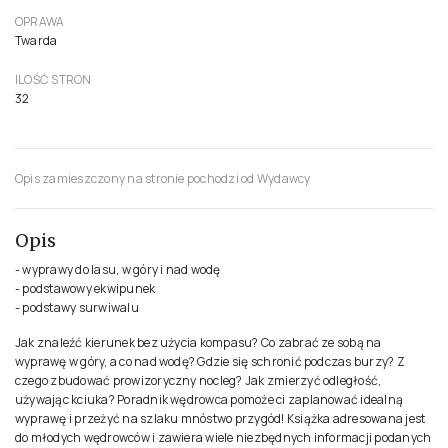
OPRAWA
Twarda
ILOŚĆ STRON
32
Opis zamieszczony na stronie pochodzi od Wydawcy
Opis
- wyprawy do lasu, w góry i nad wodę
- podstawowy ekwipunek
- podstawy surwiwalu
Jak znaleźć kierunek bez użycia kompasu? Co zabrać ze sobą na
wyprawę w góry, a co nad wodę? Gdzie się schronić podczas burzy? Z
czego zbudować prowizoryczny nocleg? Jak zmierzyć odległość,
używając kciuka? Poradnik wędrowca pomoże ci zaplanować idealną
wyprawę i przeżyć na szlaku mnóstwo przygód! Książka adresowana jest
do młodych wędrowców i zawiera wiele niezbędnych informacji podanych