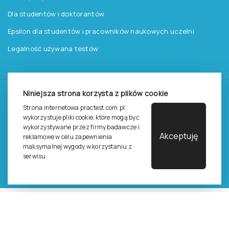
Dla studentów i doktorantów
Epsilon dla studentów i pracowników naukowych uczelni
Legalność używana testów
Niniejsza strona korzysta z plików cookie
©
2026
Pracownia Testów Psychologicznych Polskiego
Strona internetowa practest.com.pl
Towarzystwa Psychologicznego sp. z o.o.
wykorzystuje pliki cookie, które mogą być
Wszelkie prawa zastrzeżone.
wykorzystywane przez firmy badawcze i
Akceptuję
reklamowe w celu zapewnienia
Regulamin
Polityka prywantości
maksymalnej wygody w korzystaniu z
serwisu.