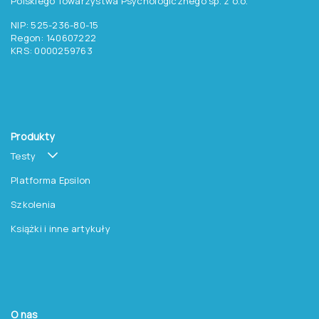
Polskiego Towarzystwa Psychologicznego sp. z o.o.
NIP: 525-236-80-15
Regon: 140607222
KRS: 0000259763
Produkty
Testy
Platforma Epsilon
Szkolenia
Książki i inne artykuły
O nas