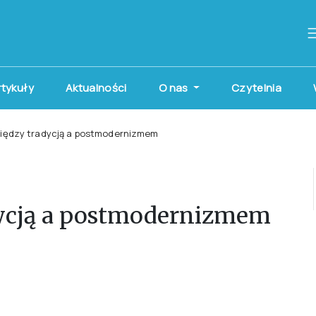
artykuły
Aktualności
O nas
Czytelnia
Między tradycją a postmodernizmem
dycją a postmodernizmem