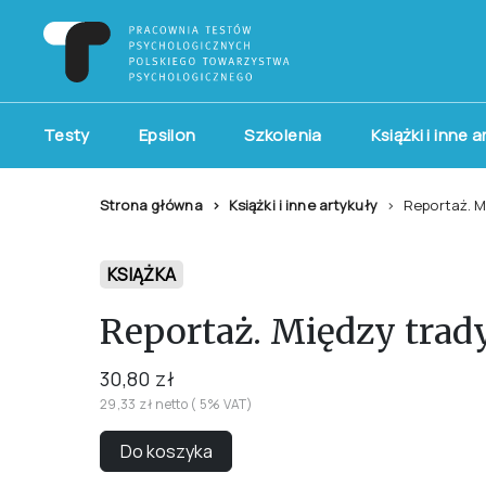
Testy
Epsilon
Szkolenia
Książki i inne 
Strona główna
Książki i inne artykuły
Reportaż. 
KSIĄŻKA
Reportaż. Między tra
30,80 zł
29,33 zł netto ( 5% VAT)
Do koszyka