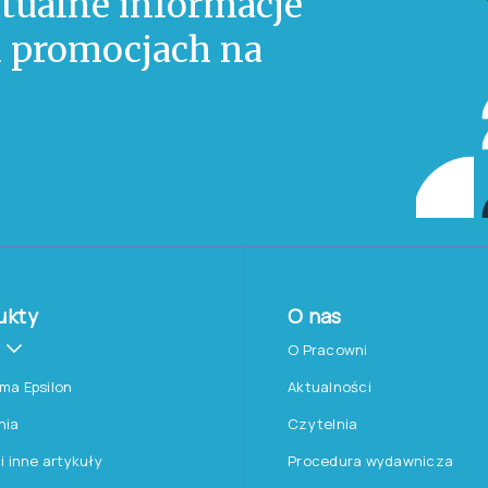
tualne informacje
 i promocjach na
ukty
O nas
O Pracowni
rma Epsilon
Aktualności
nia
Czytelnia
 i inne artykuły
Procedura wydawnicza