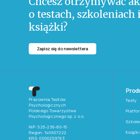
Chcesz otrzymywać ak
o testach, szkoleniach
książki?
Zapisz się do newslettera
Prod
Pracownia Testów
Testy
Psychologicznych
Polskiego Towarzystwa
Platfo
Psychologicznego sp. z o.o.
Szkole
NIP: 525-236-80-15
Książki
Regon: 140607222
KRS: 0000259763