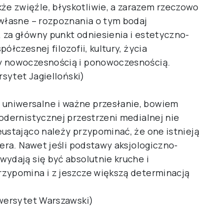
e zwięźle, błyskotliwie, a zarazem rzeczowo
 własne – rozpoznania o tym bodaj
 za główny punkt odniesienia i estetyczno-
ółczesnej filozofii, kultury, życia
y nowoczesnością i ponowoczesnością.
rsytet Jagielloński)
uniwersalne i ważne przesłanie, bowiem
odernistycznej przestrzeni medialnej nie
eustająco należy przypominać, że one istnieją
tera. Nawet jeśli podstawy aksjologiczno-
wydają się być absolutnie kruche i
rzypomina i z jeszcze większą determinacją
iwersytet Warszawski)