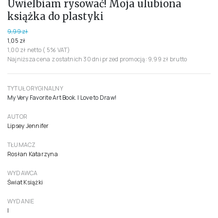
Uwielbiam rysować! Moja ulubiona
książka do plastyki
9,99 zł
1,05 zł
1,00 zł netto ( 5% VAT)
Najniższa cena z ostatnich 30 dni przed promocją: 9,99 zł brutto
TYTUŁ ORYGINALNY
My Very Favorite Art Book. I Love to Draw!
AUTOR
Lipsey Jennifer
TŁUMACZ
Rosłan Katarzyna
WYDAWCA
Świat Książki
WYDANIE
I