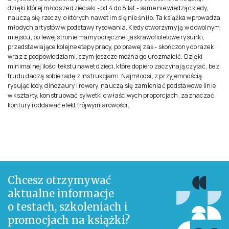
dzięki której młodsze dzieciaki - od 4 do 8 lat - same nie wiedząc kiedy,
nauczą się rzeczy, o których nawet im się nie śniło. Ta książka wprowadza
młodych artystów w podstawy rysowania. Kiedy otworzymy ją w dowolnym
miejscu, po lewej stronie mamy odręczne, jaskrawofioletowe rysunki,
przedstawiające kolejne etapy pracy, po prawej zaś - skończony obrazek
wraz z podpowiedziami, czym jeszcze można go urozmaicić. Dzięki
minimalnej ilości tekstu nawet dzieci, które dopiero zaczynają czytać, bez
trudu dadzą sobie radę z instrukcjami. Najmłodsi, z przyjemnością
rysując lody, dinozaury i rowery, nauczą się zamieniać podstawowe linie
w kształty, konstruować sylwetki o właściwych proporcjach, zaznaczać
kontury i oddawać efekt trójwymiarowości.
Chcesz otrzymywać
aktualne informacje
o testach, szkoleniach i
promocjach na książki?