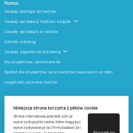
Pomoc
Zasady dostępu do testów
Zasady sprzedaży testów i książek
Zasady sprzedaży e-testów
Cennik i katalog
Zasady zapisów na szkolenia
Dla studentów i doktorantów
Epsilon dla studentów i pracowników naukowych uczelni
Legalność używana testów
Niniejsza strona korzysta z plików cookie
©
2026
Pracownia Testów Psychologicznych Polskiego
Strona internetowa practest.com.pl
Towarzystwa Psychologicznego sp. z o.o.
wykorzystuje pliki cookie, które mogą być
Wszelkie prawa zastrzeżone.
wykorzystywane przez firmy badawcze i
Akceptuję