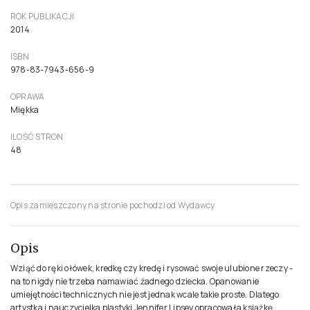
ROK PUBLIKACJI
2014
ISBN
978-83-7943-656-9
OPRAWA
Miękka
ILOŚĆ STRON
48
Opis zamieszczony na stronie pochodzi od Wydawcy
Opis
Wziąć do ręki ołówek, kredkę czy kredę i rysować swoje ulubione rzeczy -
na to nigdy nie trzeba namawiać żadnego dziecka. Opanowanie
umiejętności technicznych nie jest jednak wcale takie proste. Dlatego
artystka i nauczycielka plastyki Jennifer Lipsey opracowała książkę,