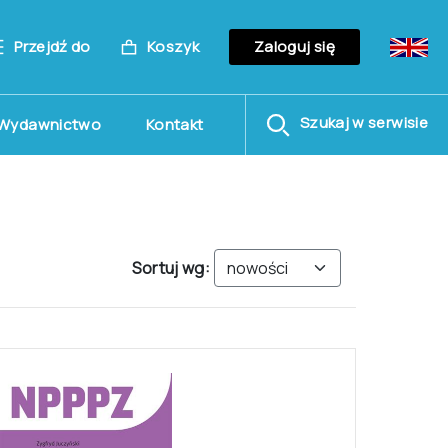
Przejdź do
Koszyk
Zaloguj się
Szukaj w serwisie
Wydawnictwo
Kontakt
Sortuj wg: