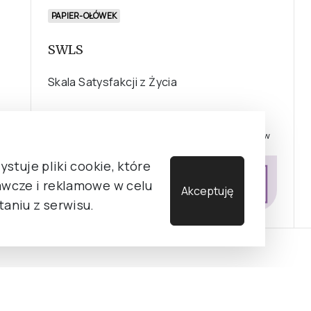
PAPIER-OŁÓWEK
SWLS
Skala Satysfakcji z Życia
KATEGORIA TESTU
A – testy dla psychologów; dla innych specjalistów
stuje pliki cookie, które
OBSZAR DIAGNOZY
wcze i reklamowe w celu
Promocja i psychologia zdrowia
Akceptuję
aniu z serwisu.