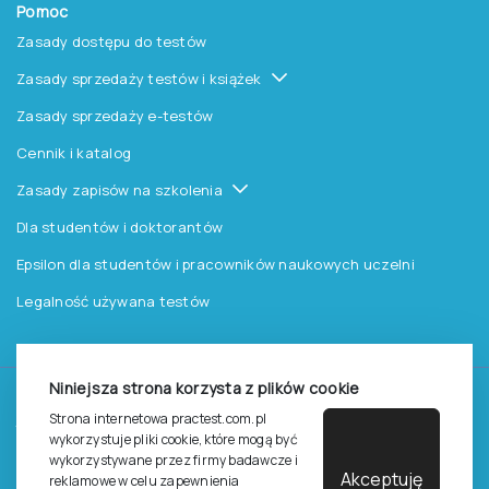
Pomoc
Zasady dostępu do testów
Zasady sprzedaży testów i książek
Zasady sprzedaży e-testów
Cennik i katalog
Zasady zapisów na szkolenia
Dla studentów i doktorantów
Epsilon dla studentów i pracowników naukowych uczelni
Legalność używana testów
Niniejsza strona korzysta z plików cookie
©
2026
Pracownia Testów Psychologicznych Polskiego
Strona internetowa practest.com.pl
Towarzystwa Psychologicznego sp. z o.o.
wykorzystuje pliki cookie, które mogą być
Wszelkie prawa zastrzeżone.
wykorzystywane przez firmy badawcze i
Akceptuję
reklamowe w celu zapewnienia