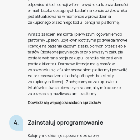
odpowiedni kod licencji w formie wydruku lub wiadomości
e-mail. Liczba dostępnych badań na koncie użytkownika
jest aktualizowana w momencie wprowadzenia
zakupionego przez niego kodu licencji na platformę.
Wraz z założeniem konta i pierwszym logowaniem do
platformy Epsilon, użytkownik otrzyma po dwie darmowe
licencje na badanie każdym z zakupionych przez siebie
testów (dostępne jedynie gdy przy pierwszym zakupie
została wybrana opcja zakupu licencji a nie zasilenia
portfela klienta). Darmowe licencje mają pomóc w
zapoznaniu się z funkcjonowaniem platformy i pozwolić
na przeprowadzenie badań próbnych, bez straty
zakupionych licencji. Zachęcamy do zakupu wielu
tytułów testów za pierwszym razem, aby móc dobrze
zapoznać się możliwościami platformy.
Dowiedz się więcej o zasadach sprzedaży
4.
Zainstaluj oprogramowanie
Kolejnym krokiem jest pobranie ze strony