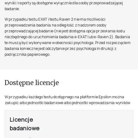
wyniki i raporty są dostępne wyłącznie dla osoby przeprowadzającej
badanie.
W przypadku testu EXAT i testu Raven 2 nie ma możliwości
przeprowadzenia badania na odległość z nadzorem osoby
przeprowadzającej badanie (nie jest dostępna opcja przesłania kodu
niezbędnego do uruchomienia badania e-EXAT lub e-Raven 2). Badania
te muszą być wykonywane w obecności psychologa. Przed rozpoczęciem
badania konieczne jest odczytanie przez psychologa instrukcji z
podręcznika papierowego.
Dostępne licencje
W przypadku każdego testu dostępnego na platformie Epsilon można
zakupić albo jednostki badaniowe albo jednostki wprowadzania wyników
Licencje
badaniowe