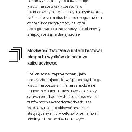
zadań wymaga jedynie kilku kliknięć.
Platforma została wyposażona w
rozbudowany panel pomocy dla użytkownika.
Każda strona serwisu internetowego zawiera
odnośnik do karty Pomocy, na której
szczegółowo opisane są wszystkie elementy
znajdujące się na danej stronie.
Możliwość tworzenia baterii testów i
eksportu wyników do arkusza
kalkulacyjnego
Epsilon został zaprojektowany jako
narzędzie mające ułatwić pracę psychologa.
Platforma pozwala m.in. na samodzielne
budowanie baterii testów i tworzenie bazy
danych osób badanych. Dodatkowo wyniki
testów można eksportować do arkusza
kalkulacyjnego i poddawać analizom
statystycznym np. w celu stworzenia norm
lokalnych lub do celów naukowych.