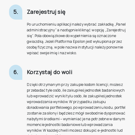
5.
Zarejestruj się
Po uruchomieniu aplikacji należy wybrać zakładkę „Panel
administracyjny” a następnie kliknąć w opcję „Zarejestruj
się”. Pola obowiązkowe do wypełnienia są oznaczone
gwiazdką. Jeżeli Platforma Epsilon jest wykupiona przez
osobę fizyczną, w pole nazwa instytucji należy ponownie
wpisać swoje imię i nazwisko.
6.
Korzystaj do woli
Dzięki otrzymanym przy zakupie kodom licencji, możesz
przebadać tyle osób, ile zakupiłeś jednostek badaniowych
lub wprowadzić wyniki tylu osób, ile zakupiłeś jednostek
wprowadzania wyników. W przypadku zakupu
doładowania portfelowego, po wprowadzeniu kodu, portfel
zostanie zasilony i będziesz mógł swobodnie dysponować
nabytymi środkami – wymieniać je na potrzebne w danym
momencie jednostki badaniowe lub wprowadzania
wyników. W każdej chwili możesz dokupić e-jednostki lud