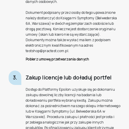
danych osobowych.
Dokument podpisany przez osoby do tego upoważnione
należy dostarczyć do Księgarni Symptomy (Belwederska
6A, Warszawa) w dwóch egzemplarzach osobiście lub
drogą pocztową. Konieczne jest dostarczenie oryginału
umowy (skan lub ksero nie są wystarczające).
Dokumenty można także wysłać mailem z podpisem
elektronicznym kwalifikowanym na adres
testshop@practest.com.pl.
Pobierz umowę przetwarzania danych
3.
Zakup licencje lub doładuj portfel
Dostęp do Platformy Epsilon uzyskuje się po dokonaniu
zakupu dowolnej liczby licencji na badania lub
doładowaniu portfela wybraną kwotą. Zakupu można
dokonać za pośrednictwem naszego sklepu internetowego
lub w Księgarni Symptomy (ul. Belwederska 6A w
Warszawie). Procedura zakupu i płatności jest prosta i
przebiega analogicznie jak przy zakupie innych
produktów. Po sfinalizowaniu zakupu klient otrzymuje