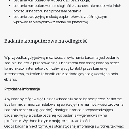
badanie komputerowe w obecności psychologa,
badanie komputerowe na odległość z zachowaniem odpowiednich
procedur nadzoru nad procesem badania,
badanie tradycyjną metodą papier-ołówek, z późniejszym
wprowadzanie wyników z badań na platformę.
Badanie komputerowe na odległość
W przypadku, gdy jedyną możliwością wykonania badania jest badanie
zdalnie, należy je przeprowadzić z nadzorem nad osobą badaną przez
komunikator internetowy umożliwiający kontakt przez kamerkę
internetową, mikrofon i głośniki oraz posiadający opcję udostępniania
ekranu.
Przydatne informacje
Aby badany mógł wziąć udział w badaniu na odległość przez Platformę
Epsilon, musi mieć zainstalowaną aplikację (nie ma możliwości zrobienia
badania przez przeglądarkę). Następnie osoba przeprowadzająca
badanie, wysyła osobie badanej kod badania wygenerowany na
platformie. Wysłane kody nie mają terminu ważności.
Osoba badana nie otrzymuje automatycznej informacji zwrotnej, tak więc