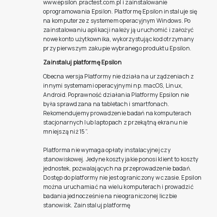
www.epsilon.practest.com.pl i zainstalowanie
oprogramowania Epsilon. Platformę Epsilon instaluje się
na komputerze z systemem operacyjnym Windows. Po
zainstalowaniu aplikacji należy ją uruchomić i założyć
nowe konto użytkownika, wykorzystując kod otrzymany
przy pierwszym zakupie wybranego produktu Epsilon.
Zainstaluj platformę Epsilon
Obecna wersja Platformy nie działa na urządzeniach z
innymi systemami operacyjnymi np. macOS, Linux,
Android. Poprawność działania Platformy Epsilon nie
była sprawdzana na tabletach i smartfonach.
Rekomendujemy prowadzenie badań na komputerach
stacjonarnych lub laptopach z przekątną ekranu nie
mniejszą niż 15”.
Platforma nie wymaga opłaty instalacyjnej czy
stanowiskowej. Jedyne koszty jakie ponosi klient to koszty
jednostek, pozwalających na przeprowadzenie badań.
Dostęp do platformy nie jest ograniczony w czasie. Epsilon
można uruchamiać na wielu komputerach i prowadzić
badania jednocześnie na nieograniczonej liczbie
stanowisk. Zainstaluj platformę