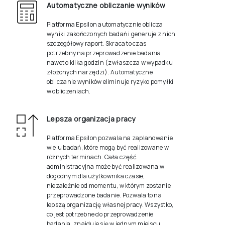
Automatyczne obliczanie wyników
Platforma Epsilon automatycznie oblicza
wyniki zakończonych badań i generuje z nich
szczegółowy raport. Skraca to czas
potrzebny na przeprowadzenie badania
nawet o kilka godzin (zwłaszcza w wypadku
złożonych narzędzi). Automatyczne
obliczanie wyników eliminuje ryzyko pomyłki
w obliczeniach.
Lepsza organizacja pracy
Platforma Epsilon pozwala na zaplanowanie
wielu badań, które mogą być realizowane w
różnych terminach. Cała część
administracyjna może być realizowana w
dogodnym dla użytkownika czasie,
niezależnie od momentu, w którym zostanie
przeprowadzone badanie. Pozwala to na
lepszą organizację własnej pracy. Wszystko,
co jest potrzebne do przeprowadzenie
badania, znajduje się w jednym miejscu,