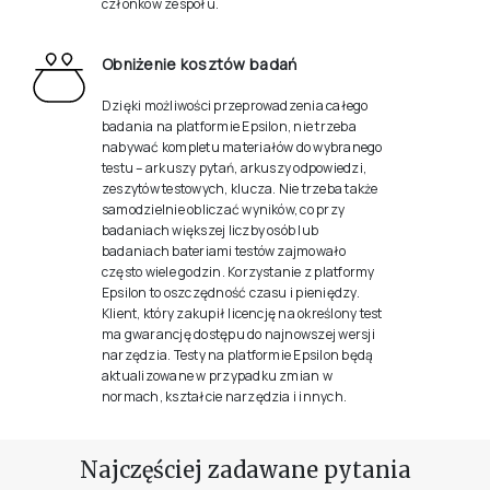
członków zespołu.
Obniżenie kosztów badań
Dzięki możliwości przeprowadzenia całego
badania na platformie Epsilon, nie trzeba
nabywać kompletu materiałów do wybranego
testu – arkuszy pytań, arkuszy odpowiedzi,
zeszytów testowych, klucza. Nie trzeba także
samodzielnie obliczać wyników, co przy
badaniach większej liczby osób lub
badaniach bateriami testów zajmowało
często wiele godzin. Korzystanie z platformy
Epsilon to oszczędność czasu i pieniędzy.
Klient, który zakupił licencję na określony test
ma gwarancję dostępu do najnowszej wersji
narzędzia. Testy na platformie Epsilon będą
aktualizowane w przypadku zmian w
normach, kształcie narzędzia i innych.
Najczęściej zadawane pytania