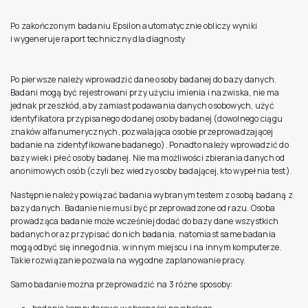
Po zakończonym badaniu Epsilon automatycznie obliczy wyniki
i wygeneruje raport techniczny dla diagnosty
Po pierwsze należy wprowadzić dane osoby badanej do bazy danych.
Badani mogą być rejestrowani przy użyciu imienia i nazwiska, nie ma
jednak przeszkód, aby zamiast podawania danych osobowych, użyć
identyfikatora przypisanego do danej osoby badanej (dowolnego ciągu
znaków alfanumerycznych, pozwalająca osobie przeprowadzającej
badanie na zidentyfikowane badanego). Ponadto należy wprowadzić do
bazy wiek i płeć osoby badanej. Nie ma możliwości zbierania danych od
anonimowych osób (czyli bez wiedzy osoby badającej, kto wypełnia test).
Następnie należy powiązać badania wybranym testem z osobą badaną z
bazy danych. Badanie nie musi być przeprowadzone od razu. Osoba
prowadząca badanie może wcześniej dodać do bazy dane wszystkich
badanych oraz przypisać do nich badania, natomiast same badania
mogą odbyć się innego dnia, w innym miejscu i na innym komputerze.
Takie rozwiązanie pozwala na wygodne zaplanowanie pracy.
Samo badanie można przeprowadzić na 3 różne sposoby: