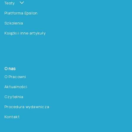
Pracownia Testów Psychologicznych
Polskiego Towarzystwa Psychologicznego sp. z o.o.
NIP: 525-236-80-15
Regon: 140607222
KRS: 0000259763
Produkty
Testy
Platforma Epsilon
Szkolenia
Książki i inne artykuły