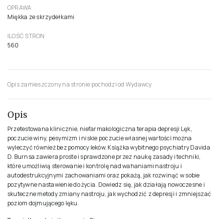
WYDAWCA
Zysk i S-ka
WYDANIE
III
ROK PUBLIKACJI
2022
ISBN
978-83-82021-23-3
FORMAT
16.5x23.5cm
OPRAWA
Miękka ze skrzydełkami
ILOŚĆ STRON
560