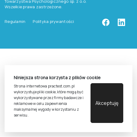
Cennik i katalog
Zasady zapisów na szkolenia
Dla studentów i doktorantów
Epsilon dla studentów i pracowników naukowych uczelni
Legalność używana testów
Niniejsza strona korzysta z plików cookie
©
2026
Pracownia Testów Psychologicznych Polskiego
Strona internetowa practest.com.pl
Towarzystwa Psychologicznego sp. z o.o.
wykorzystuje pliki cookie, które mogą być
Wszelkie prawa zastrzeżone.
wykorzystywane przez firmy badawcze i
Akceptuję
reklamowe w celu zapewnienia
Regulamin
Polityka prywantości
maksymalnej wygody w korzystaniu z
serwisu.