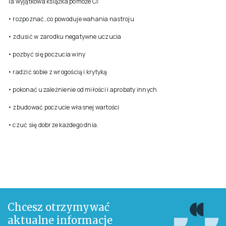
Opis zamieszczony na stronie pochodzi od Wydawcy
Opis
Przetestowana klinicznie, niefarmakologiczna terapia depresji Lęk,
poczucie winy, pesymizm i niskie poczucie własnej wartości można
wyleczyć również bez pomocy leków. Książka wybitnego psychiatry Davida
D. Burnsa zawiera proste i sprawdzone przez naukę zasady i techniki,
które umożliwią sterowanie i kontrolę nad wahaniami nastroju i
autodestrukcyjnymi zachowaniami oraz pokażą, jak rozwinąć w sobie
pozytywne nastawienie do życia. Dowiedz się, jak działają nowoczesne i
skuteczne metody zmiany nastroju, jak wychodzić z depresji i zmniejszać
poziom dojmującego lęku.
Ta wyjątkowa książka pomoże Ci:
• rozpoznać, co powoduje wahania nastroju
• zdusić w zarodku negatywne uczucia
• pozbyć się poczucia winy
• radzić sobie z wrogością i krytyką