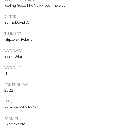
Radość życia czyli jak zwyciężyć depresję
Terapia zaburzeń nastroju
79,90 zł
76,10 zł netto ( 5% VAT)
Do koszyka
TYTUŁ ORYGINALNY
Feeling Good. The New Mood Therapy
AUTOR
Burns David D.
TŁUMACZ
Filipowski Robert