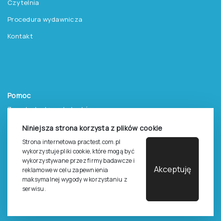
Czytelnia
Procedura wydawnicza
Kontakt
Pomoc
Zasady dostępu do testów
Zasady sprzedaży testów i książek
Niniejsza strona korzysta z plików cookie
Strona internetowa practest.com.pl
Zasady sprzedaży e-testów
wykorzystuje pliki cookie, które mogą być
Cennik i katalog
wykorzystywane przez firmy badawcze i
Akceptuję
reklamowe w celu zapewnienia
Zasady zapisów na szkolenia
maksymalnej wygody w korzystaniu z
serwisu.
Dla studentów i doktorantów
Epsilon dla studentów i pracowników naukowych uczelni