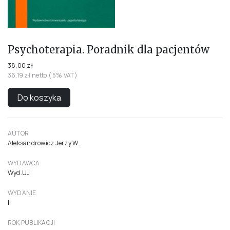
Psychoterapia. Poradnik dla pacjentów
38,00 zł
36,19 zł netto ( 5% VAT)
Do koszyka
AUTOR
Aleksandrowicz Jerzy W.
WYDAWCA
Wyd.UJ
WYDANIE
II
ROK PUBLIKACJI