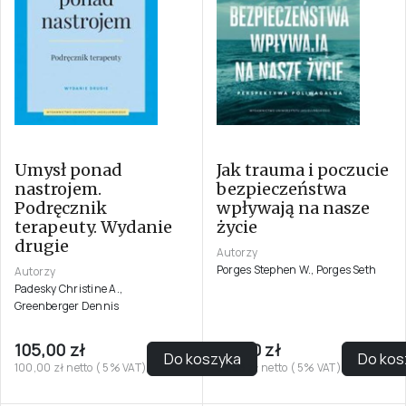
Umysł ponad
Jak trauma i poczucie
nastrojem.
bezpieczeństwa
Podręcznik
wpływają na nasze
terapeuty. Wydanie
życie
drugie
Autorzy
Porges Stephen W., Porges Seth
Autorzy
Padesky Christine A.,
Greenberger Dennis
105,00 zł
56,00 zł
Do koszyka
Do kos
100,00 zł netto ( 5% VAT)
53,33 zł netto ( 5% VAT)