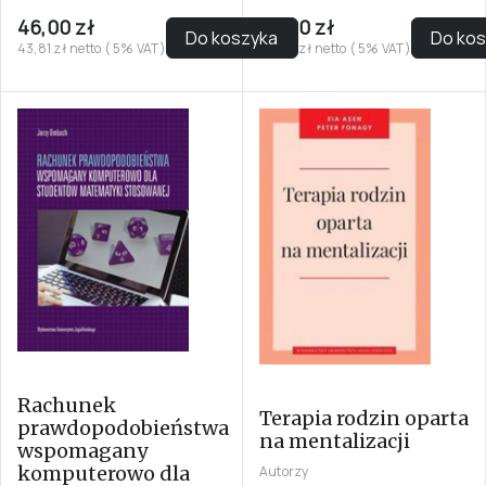
46,00 zł
89,00 zł
Do koszyka
Do ko
43,81 zł netto ( 5% VAT)
84,76 zł netto ( 5% VAT)
Rachunek
Terapia rodzin oparta
prawdopodobieństwa
na mentalizacji
wspomagany
komputerowo dla
Autorzy