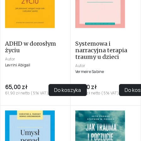
ADHD w dorosłym
Systemowa i
życiu
narracyjna terapia
traumy u dzieci
Autor
Levrini Abigail
Autor
Vermeire Sabine
65,00 zł
72,00 zł
Do koszyka
Do kos
61,90 zł netto ( 5% VAT)
68,57 zł netto ( 5% VAT)