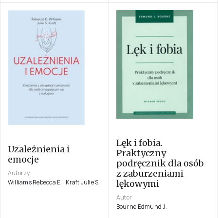
Lęk i fobia.
Uzależnienia i
Praktyczny
emocje
podręcznik dla osób
z zaburzeniami
Autorzy
Williams Rebecca E. , Kraft Julie S.
lękowymi
Autor
Bourne Edmund J.