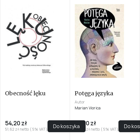
Obecność lęku
Potęga języka
Autor
Marian Viorica
54,20 zł
74,00 zł
Do koszyka
Do ko
51,62 zł netto ( 5% VAT)
70,48 zł netto ( 5% VAT)