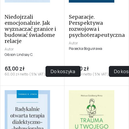
Niedojrzali
Separacje.
emocjonalnie. Jak
Perspektywa
wyznaczać granice i
rozwojowa i
budować świadome
psychoterapeutyczna
relacje
Autor
Piasecka Bogusława
Autor
Gibson Lindsay C.
63,00 zł
48,90 zł
Do koszyka
Do kos
60,00 zł netto ( 5% VAT)
46,57 zł netto ( 5% VAT)