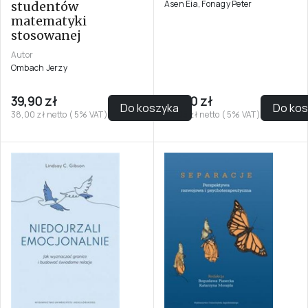
Asen Eia, Fonagy Peter
studentów
matematyki
stosowanej
Autor
Ombach Jerzy
39,90 zł
62,00 zł
Do koszyka
Do ko
38,00 zł netto ( 5% VAT)
59,05 zł netto ( 5% VAT)