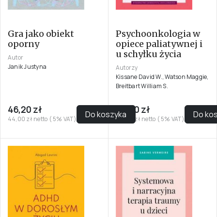
Gra jako obiekt
Psychoonkologia w
oporny
opiece paliatywnej i
u schyłku życia
Autor
Janik Justyna
Autorzy
Kissane David W., Watson Maggie,
Breitbart William S.
46,20 zł
95,00 zł
Do koszyka
Do ko
44,00 zł netto ( 5% VAT)
90,48 zł netto ( 5% VAT)