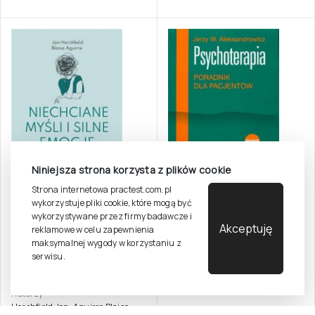
Niniejsza strona korzysta z plików cookie
Strona internetowa practest.com.pl
wykorzystuje pliki cookie, które mogą być
wykorzystywane przez firmy badawcze i
Psychoterapia.
Akceptuję
Niechciane myśli i
reklamowe w celu zapewnienia
Poradnik dla
silne emocje. Jak je
maksymalnej wygody w korzystaniu z
pacjentów
serwisu.
zrozumieć i nad nimi
Autor
zapanować
Aleksandrowicz Jerzy W.
Autorzy
Hershfield Jon, Aguirre Blaise