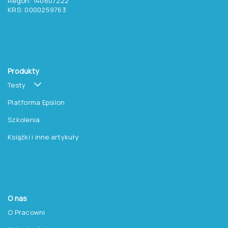
Regon: 140607222
KRS: 0000259763
Produkty
Testy
Platforma Epsilon
Szkolenia
Książki i inne artykuły
O nas
O Pracowni