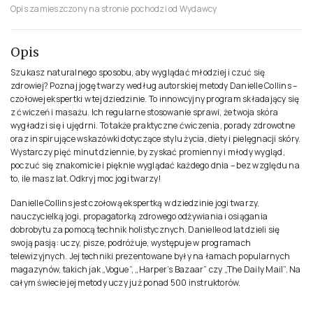
Opis zamieszczony na stronie pochodzi od Wydawcy
Opis
Szukasz naturalnego sposobu, aby wyglądać młodziej i czuć się
zdrowiej? Poznaj jogę twarzy według autorskiej metody Danielle Collins –
czołowej ekspertki w tej dziedzinie. To innowcyjny program składający się
z ćwiczeń i masażu. Ich regularne stosowanie sprawi, że twoja skóra
wygładzi się i ujędrni. To także praktyczne ćwiczenia, porady zdrowotne
oraz inspirujące wskazówki dotyczące stylu życia, diety i pielęgnacji skóry.
Wystarczy pięć minut dziennie, by zyskać promienny i młody wygląd,
poczuć się znakomicie i pięknie wyglądać każdego dnia – bez względu na
to, ile masz lat. Odkryj moc jogi twarzy!
Danielle Collins jest czołową ekspertką w dziedzinie jogi twarzy,
nauczycielką jogi, propagatorką zdrowego odżywiania i osiągania
dobrobytu za pomocą technik holistycznych. Danielle od lat dzieli się
swoją pasją: uczy, pisze, podróżuje, występuje w programach
telewizyjnych. Jej techniki prezentowane były na łamach popularnych
magazynów, takich jak „Vogue”, „Harper’s Bazaar” czy „The Daily Mail”. Na
całym świecie jej metody uczy już ponad 500 instruktorów.