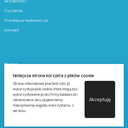
Aktualności
Czytelnia
Procedura wydawnicza
Kontakt
Pomoc
Zasady dostępu do testów
Niniejsza strona korzysta z plików cookie
Zasady sprzedaży testów i książek
Strona internetowa practest.com.pl
wykorzystuje pliki cookie, które mogą być
Zasady sprzedaży e-testów
wykorzystywane przez firmy badawcze i
Akceptuję
reklamowe w celu zapewnienia
Cennik i katalog
maksymalnej wygody w korzystaniu z
serwisu.
Zasady zapisów na szkolenia
Dla studentów i doktorantów