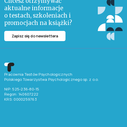
To książka otwierająca oczy. Dawno nikt nie potrafił tak jak Paul Moser
syntetycznie zebrać i jasno zaprezentować trudnego przecież
zagadnienia teologicznego i problemu filozoficznego. Zwłaszcza w
czasach bezmyślnego permisywizmu idea surowej sprawiedliwości jako
pewnej drogi do szczęścia, i jedynej, z wielkim trudem toruje sobie
zrozumienie. Moser ma ten dar, że potrafi jasno rysować przystępny
obraz i miłosierdzia, i surowości i niepojętej do końca natury Boga. I w tym
człowieka.
Chcesz otrzymywać
aktualne informacje
o testach, szkoleniach i
promocjach na książki?