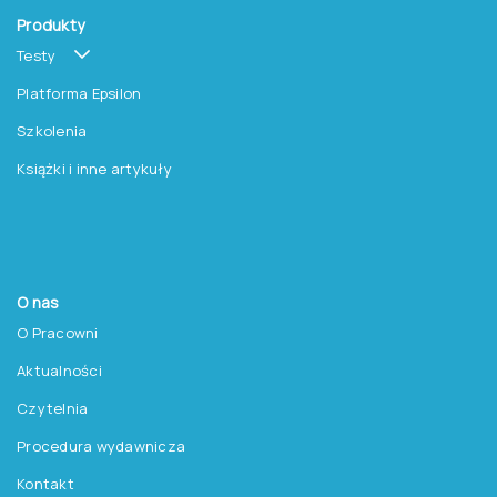
Zapisz się do newslettera
Pracownia Testów Psychologicznych
Polskiego Towarzystwa Psychologicznego sp. z o.o.
NIP: 525-236-80-15
Regon: 140607222
KRS: 0000259763
Produkty
Testy
Platforma Epsilon
Szkolenia