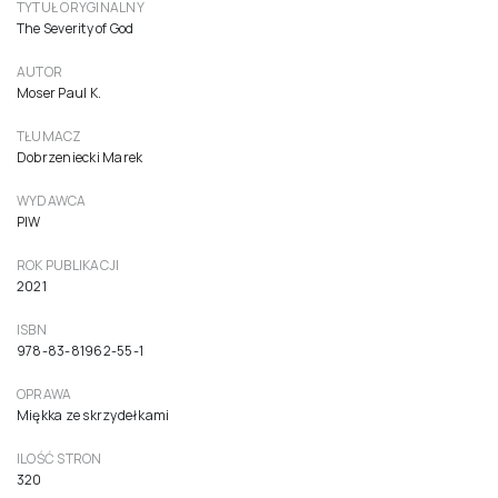
Surowość Boga. Religia i filozofia na
nowo przemyślane
39,00 zł
37,14 zł netto ( 5% VAT)
Do koszyka
TYTUŁ ORYGINALNY
The Severity of God
AUTOR
Moser Paul K.
TŁUMACZ