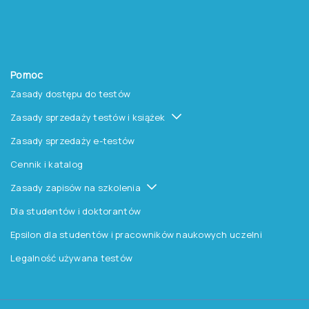
Książki i inne artykuły
O nas
O Pracowni
Aktualności
Czytelnia
Procedura wydawnicza
Kontakt
Pomoc