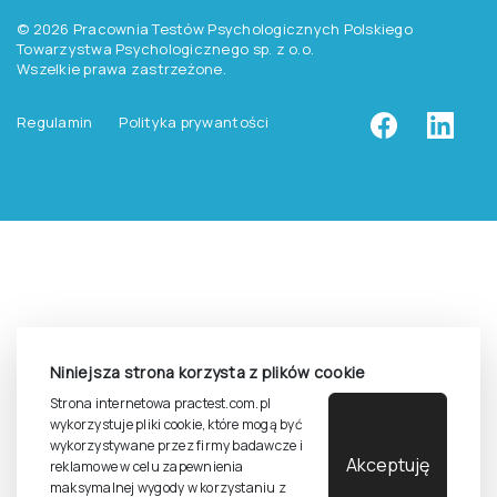
Zasady dostępu do testów
Zasady sprzedaży testów i książek
Zasady sprzedaży e-testów
Cennik i katalog
Zasady zapisów na szkolenia
Dla studentów i doktorantów
Epsilon dla studentów i pracowników naukowych uczelni
Legalność używana testów
Niniejsza strona korzysta z plików cookie
©
2026
Pracownia Testów Psychologicznych Polskiego
Strona internetowa practest.com.pl
Towarzystwa Psychologicznego sp. z o.o.
wykorzystuje pliki cookie, które mogą być
Wszelkie prawa zastrzeżone.
wykorzystywane przez firmy badawcze i
Akceptuję
reklamowe w celu zapewnienia
Regulamin
Polityka prywantości
maksymalnej wygody w korzystaniu z