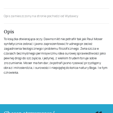
Dobrzeniecki Marek
WYDAWCA
PIW
ROK PUBLIKACJI
2021
ISBN
978-83-81962-55-1
OPRAWA
Miękka ze skrzydełkami
ILOŚĆ STRON
320
Opis zamieszczony na stronie pochodzi od Wydawcy
Opis