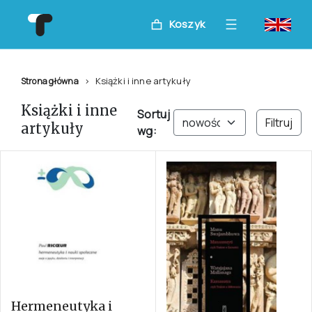
Koszyk
Książki i inne artykuły
Strona główna
Książki i inne
Sortuj
Filtruj
artykuły
wg:
Hermeneutyka i