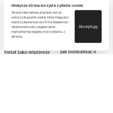
Niniejsza strona korzysta z plików cookie
Strona internetowa practest.com.pl
wykorzystuje pliki cookie, które mogą być
wykorzystywane przez firmy badawcze i
Akceptuję
reklamowe w celu zapewnienia
maksymalnej wygody w korzystaniu z
serwisu.
Jak rozmawiać o
Świat jako więzienie
książkach, których
kultury
się nie czytało?
Autor
Autor
Burszta Wojciech Józef
Bayard Pierre
31,40 zł
3,14 zł
49,00 zł
Do koszyka
Do ko
2,99 zł netto ( 5% VAT)
46,67 zł netto ( 5% VAT)