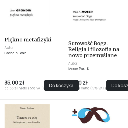
Piękno metafizyki
Surowość Boga.
Autor
Religia i filozofia na
Grondin Jean
nowo przemyślane
Autor
Moser Paul K.
35,00 zł
39,00 zł
Do koszyka
Do kos
33,33 zł netto ( 5% VAT)
37,14 zł netto ( 5% VAT)