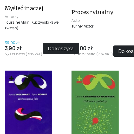
Myśleć inaczej
Proces rytualny
Autorzy
Autor
Touraine Alain, Kuczyński Paweł
Turner Victor
(wstęp)
39,00 zł
3,90 zł
55,00 zł
Do koszyka
Do kos
3,71 zł netto ( 5% VAT)
52,38 zł netto ( 5% VAT)