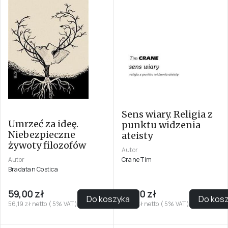
Sens wiary. Religia z
Umrzeć za ideę.
punktu widzenia
Niebezpieczne
ateisty
żywoty filozofów
Autor
Crane Tim
Autor
Bradatan Costica
59,00 zł
39,00 zł
Do koszyka
Do kos
56,19 zł netto ( 5% VAT)
37,14 zł netto ( 5% VAT)