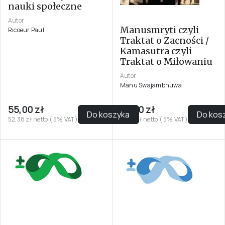
nauki społeczne
Autor
Manusmryti czyli
Ricoeur Paul
Traktat o Zacności /
Kamasutra czyli
Traktat o Miłowaniu
Autor
Manu Swajambhuwa
55,00 zł
75,00 zł
Do koszyka
Do kos
52,38 zł netto ( 5% VAT)
71,43 zł netto ( 5% VAT)