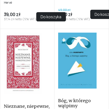
Hervé
49,00 zł
39,00 zł
4,90 zł
Do kos
Do koszyka
37,14 zł netto ( 5% VAT)
4,67 zł netto ( 5% VAT)
Bóg, w którego
wątpimy
Nieznane, niepewne,