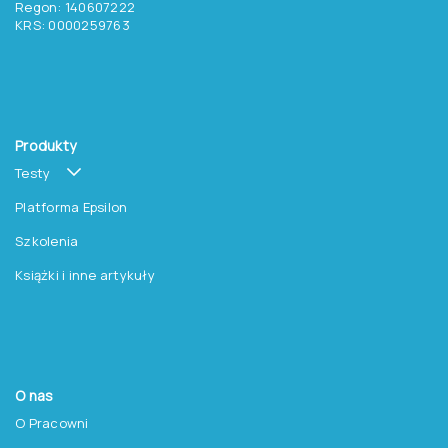
Regon: 140607222
KRS: 0000259763
Produkty
Testy
Platforma Epsilon
Szkolenia
Książki i inne artykuły
O nas
O Pracowni