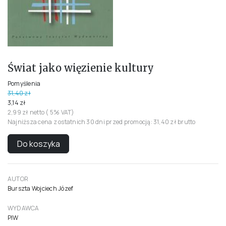
Świat jako więzienie kultury
Pomyślenia
31,40 zł
3,14 zł
2,99 zł netto ( 5% VAT)
Najniższa cena z ostatnich 30 dni przed promocją: 31,40 zł brutto
Do koszyka
AUTOR
Burszta Wojciech Józef
WYDAWCA
PIW