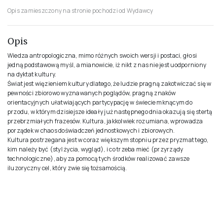
Opis zamieszczony na stronie pochodzi od Wydawcy
Opis
Wiedza antropologiczna, mimo różnych swoich wersji i postaci, głosi
jedną podstawową myśl, a mianowicie, iż nikt z nas nie jest uodporniony
na dyktat kultury.
Świat jest więzieniem kultury dlatego, że ludzie pragną zakotwiczać się w
pewności zbiorowo wyznawanych poglądów, pragną znaków
orientacyjnych ułatwiających partycypację w świecie mknącym do
przodu, w którym dzisiejsze ideały już następnego dnia okazują się stertą
przebrzmiałych frazesów. Kultura, jakkolwiek rozumiana, wprowadza
porządek w chaos doświadczeń jednostkowych i zbiorowych.
Kultura postrzegana jest w coraz większym stopniu przez pryzmat tego,
kim należy być (styl życia, wygląd), i co trzeba mieć (przyrządy
technologiczne), aby za pomocą tych środków realizować zawsze
iluzoryczny cel, który zwie się tożsamością.