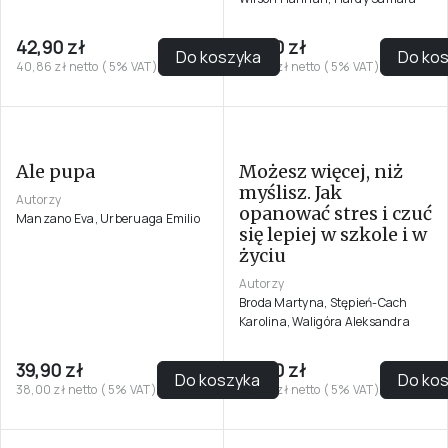
42,90 zł
39,90 zł
Do koszyka
Do ko
40,86 zł netto ( 5% VAT)
38,00 zł netto ( 5% VAT)
Ale pupa
Możesz więcej, niż
myślisz. Jak
Autorzy
opanować stres i czuć
Manzano Eva, Urberuaga Emilio
się lepiej w szkole i w
życiu
Autorzy
Broda Martyna, Stępień-Cach
Karolina, Waligóra Aleksandra
39,90 zł
39,90 zł
Do koszyka
Do ko
38,00 zł netto ( 5% VAT)
38,00 zł netto ( 5% VAT)