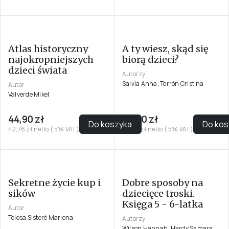
Atlas historyczny
A ty wiesz, skąd się
najokropniejszych
biorą dzieci?
dzieci świata
Autorzy
Salvia Anna, Torrón Cristina
Autor
Valverde Mikel
44,90 zł
44,90 zł
Do koszyka
Do kos
42,76 zł netto ( 5% VAT)
42,76 zł netto ( 5% VAT)
Sekretne życie kup i
Dobre sposoby na
sików
dziecięce troski.
Księga 5 - 6-latka
Autor
Tolosa Sisteré Mariona
Autorzy
Wilson Hannah, Hardy Samara