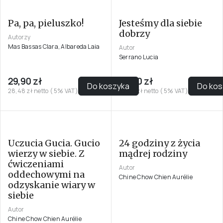
Pa, pa, pieluszko!
Jesteśmy dla siebie
dobrzy
Autorzy
Mas Bassas Clara, Albareda Laia
Autor
Serrano Lucia
29,90 zł
34,90 zł
Do koszyka
Do kos
28,48 zł netto ( 5% VAT)
33,24 zł netto ( 5% VAT)
Uczucia Gucia. Gucio
24 godziny z życia
wierzy w siebie. Z
mądrej rodziny
ćwiczeniami
Autor
oddechowymi na
Chine Chow Chien Aurélie
odzyskanie wiary w
siebie
Autor
Chine Chow Chien Aurélie