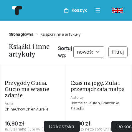
Koszyk
Książki i inne artykuły
Strona główna
Książki i inne
Sortuj
Filtruj
artykuły
wg:
Przygody Gucia.
Czas na jogę. Zula i
Gucio ma własne
przemądrzała małpa
zdanie
Autorzy
Hoffmeier Lauren, Śmietanka
Autor
Elżbieta
Chine Chow Chien Aurélie
16,90 zł
34,90 zł
Do koszyka
Do kos
16,10 zł netto ( 5% VAT)
33,24 zł netto ( 5% VAT)