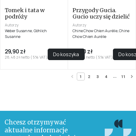
Tomek i tata w
Przygody Gucia.
podróży
Gucio uczy się dzielić
Autorzy
Autorzy
Weber Susanne, Göhlich
Chine Chow Chien Aurélie, Chine
Susanne
Chow Chien Aurélie
29,90 zł
16,90 zł
Do koszyka
Do kos
28,48 zł netto ( 5% VAT)
16,10 zł netto ( 5% VAT)
...
1
2
3
4
11
Chcesz otrzymywać
aktualne informacje