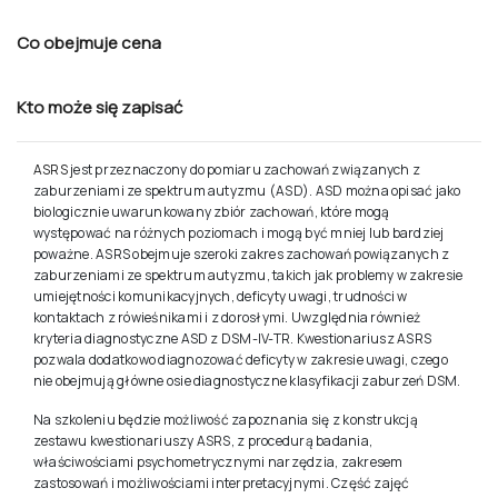
Prowadzący
Co obejmuje cena
Kto może się zapisać
ASRS
jest przeznaczony do pomiaru zachowań związanych z
zaburzeniami ze spektrum autyzmu (ASD). ASD można opisać jako
biologicznie uwarunkowany zbiór zachowań, które mogą
występować na różnych poziomach i mogą być mniej lub bardziej
poważne. ASRS obejmuje szeroki zakres zachowań powiązanych z
zaburzeniami ze spektrum autyzmu, takich jak problemy w zakresie
umiejętności komunikacyjnych, deficyty uwagi, trudności w
kontaktach z rówieśnikami i z dorosłymi. Uwzględnia również
kryteria diagnostyczne ASD z DSM-IV-TR. Kwestionariusz ASRS
pozwala dodatkowo diagnozować deficyty w zakresie uwagi, czego
nie obejmują główne osie diagnostyczne klasyfikacji zaburzeń DSM.
Na szkoleniu będzie możliwość zapoznania się z konstrukcją