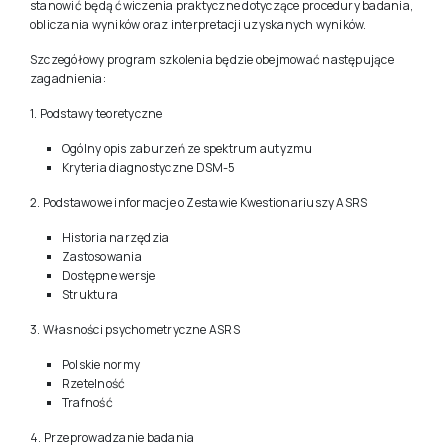
zestawu kwestionariuszy ASRS, z procedurą badania,
właściwościami psychometrycznymi narzędzia, zakresem
zastosowań i możliwościami interpretacyjnymi. Część zajęć
stanowić będą ćwiczenia praktyczne dotyczące procedury badania,
obliczania wyników oraz interpretacji uzyskanych wyników.
Szczegółowy program szkolenia będzie obejmować następujące
zagadnienia:
1. Podstawy teoretyczne
Ogólny opis zaburzeń ze spektrum autyzmu
Kryteria diagnostyczne DSM-5
2. Podstawowe informacje o Zestawie Kwestionariuszy ASRS
Historia narzędzia
Zastosowania
Dostępne wersje
Struktura
3. Własności psychometryczne ASRS
Polskie normy
Rzetelność