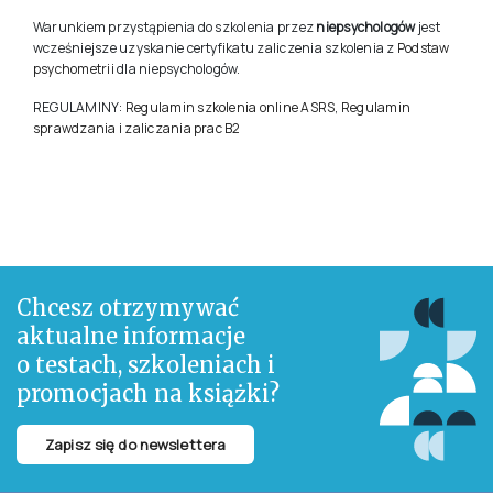
Na zakończenie odbywa się spotkanie online z prowadzącymi
szkolenie, na którym omówimy ćwiczenia, szczególnie dużo czasu
poświęcając na studium przypadku.
Warunkiem przystąpienia do szkolenia przez
niepsychologów
jest
wcześniejsze uzyskanie certyfikatu zaliczenia szkolenia z
Podstaw
psychometrii
dla niepsychologów.
REGULAMINY:
Regulamin szkolenia online ASRS
,
Regulamin
sprawdzania i zaliczania prac B2
Chcesz otrzymywać
aktualne informacje
o testach, szkoleniach i
promocjach na książki?