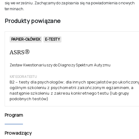
W okresie wakacyjnym nie prowadzimy szkoleń. Nowy sezon szkoleniowy roz
się we wrześniu. Zachęcamy do zapisania się na powiadomienia o nowych
terminach.
Produkty powiązane
PAPIER-OŁÓWEK
E-TESTY
ASRS®
Zestaw Kwestionariuszy do Diagnozy Spektrum Autyzmu
KATEGORIA TESTU
B2 – testy dla psychologów; dla innych specjalistów po ukończo
ogólnym szkoleniu z psychometrii zakończonym egzaminem, a
następnie szkoleniu z zakresu konkretnego testu (lub grupy
podobnych testów)
Program