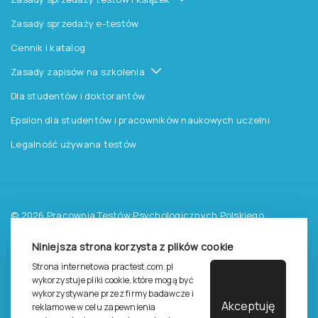
Zasady dostępu do testów
Zasady sprzedaży testów i książek
Zasady sprzedaży e-testów
Cennik i katalog
Zasady zapisów na szkolenia
Dla studentów i doktorantów
Epsilon dla studentów i pracowników naukowych uczelni
Legalność używana testów
Niniejsza strona korzysta z plików cookie
©
2026
Pracownia Testów Psychologicznych Polskiego
Strona internetowa practest.com.pl
Towarzystwa Psychologicznego sp. z o.o.
wykorzystuje pliki cookie, które mogą być
Wszelkie prawa zastrzeżone.
wykorzystywane przez firmy badawcze i
Akceptuję
reklamowe w celu zapewnienia
Regulamin
Polityka prywantości