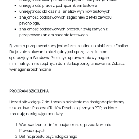
UWAGA! Szkolenie kończy się
egzaminem online
sprawdzającym:
umiejętność oceny własności psychometrycznych testu,
umiejętność pracy z podręcznikiem testowym,
umiejętność obliczania i analizy wyników testowych,
znajomość podstawowych zagadnień z etyki zawodu
psychologa,
znajomość podstawowych procedur związanych z
przeprowadzaniem badania testowego.
Egzamin przeprowadzany jest w formie online na platformie Epsilon.
Do jej zainstalowania niezbędny jest sprzęt z systemem
operacyjnym Windows. Prosimy o sprawdzenie wymagań
minimalnych niezbędnych do instalacji oprogramowania.
Zobacz
wymagania techniczne
PROGRAM SZKOLENIA
Uczestnik w ciągu 7 dni trwania szkolenia ma dostęp do platformy
szkoleniowej Pracowni Testów Psychologicznych PTP, na której
znajdują następujące moduły: