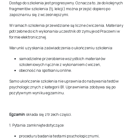
prowadzącymi pozwalające na wyjaśnienie wszystkich kwestii, które
w toku szkolenia okazały się niejasne dla uczestnika.
Dostęp do szkolenia jest progresywny. Oznacza to, że do kolejnych
fragmentów szkolenia (tj. lekcji) można przejść dopiero po
zapoznaniu się z wcześniejszymi.
W ramach szkolenia przewidziane są liczne ćwiczenia. Materiały
potrzebne do ich wykonania uczestnik otrzymuje od Pracowni w
formie elektronicznej.
Warunki uzyskania zaświadczenia o ukończeniu szkolenia:
samodzielne przerobienie wszystkich materiałów
szkoleniowych łącznie z wykonaniem ćwiczeń,
obecność na spotkaniu online.
Samo ukończenie szkolenia nie uprawnia do nabywania testów
psychologicznych z kategorii B1. Uprawnienia zdobywa się po
pozytywnym wyniku egzaminu.
Egzamin
składa się z trzech części.