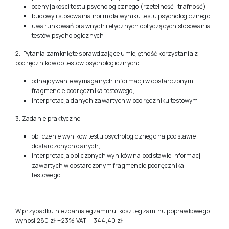
1. Pytania zamknięte dotyczące:
procedury badania testami psychologicznymi,
oceny jakości testu psychologicznego (rzetelność i trafność),
budowy i stosowania norm dla wyniku testu psychologicznego,
uwarunkowań prawnych i etycznych dotyczących stosowania
testów psychologicznych.
2. Pytania zamknięte sprawdzające umiejętność korzystania z
podręczników do testów psychologicznych:
odnajdywanie wymaganych informacji w dostarczonym
fragmencie podręcznika testowego,
interpretacja danych zawartych w podręczniku testowym.
3. Zadanie praktyczne:
obliczenie wyników testu psychologicznego na podstawie
dostarczonych danych,
interpretacja obliczonych wyników na podstawie informacji
zawartych w dostarczonym fragmencie podręcznika
testowego.