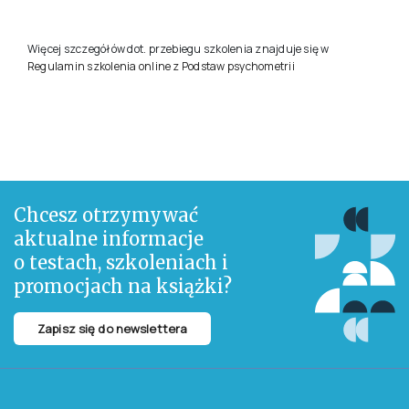
W przypadku niezdania egzaminu, koszt egzaminu poprawkowego
wynosi 280 zł +23% VAT = 344,40 zł.
Więcej szczegółów dot. przebiegu szkolenia znajduje się w
Regulamin szkolenia online z Podstaw psychometrii
Chcesz otrzymywać
aktualne informacje
o testach, szkoleniach i
promocjach na książki?
Zapisz się do newslettera