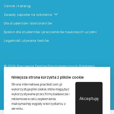
Zasady sprzedaży testów i książek
Zasady sprzedaży e-testów
Cennik i katalog
Zasady zapisów na szkolenia
Dla studentów i doktorantów
Epsilon dla studentów i pracowników naukowych uczelni
Legalność używana testów
Niniejsza strona korzysta z plików cookie
©
2026
Pracownia Testów Psychologicznych Polskiego
Strona internetowa practest.com.pl
Towarzystwa Psychologicznego sp. z o.o.
wykorzystuje pliki cookie, które mogą być
Wszelkie prawa zastrzeżone.
wykorzystywane przez firmy badawcze i
Akceptuję
reklamowe w celu zapewnienia
Regulamin
Polityka prywantości
maksymalnej wygody w korzystaniu z
serwisu.