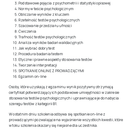
Wprowadzenie – informacje o kursie, przedstawienie
Prowadzących
Definicja testu psychologicznego
Podstawowe pojęcia z psychometrii i statystyki opisowej
Normy w teście psychologicznym
Obliczanie wyników z kluczem
Rzetelność testów psychologicznych
Szacowanie przedziału ufności
Ćwiczenia
Trafność testów psychologicznych
Analiza wyników badań walidacyjnych
Jak wybrać dobry test
Procedura badania testem
Etyczne i prawne aspekty stosowania testów
Tworzenie interpretacji
SPOTKANIE ONLINE Z PROWADZĄCYMI
Egzamin on-line
Osoby, które uzyskają z egzaminu wynik pozytywny otrzymają
certyfikat potwierdzający ich podstawowe umiejętności w zakresie
stosowania testów psychologicznych i uprawniające je do nabycia
szeregu testów z kategorii B1.
W ostatnim dniu szkolenia odbywa się spotkanie on-line z