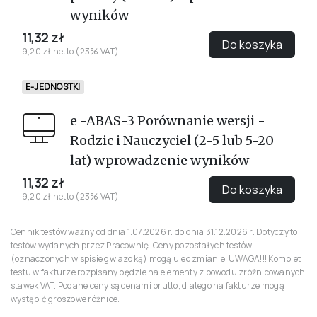
wyników
11,32 zł
Do koszyka
9,20 zł netto (23% VAT)
E-JEDNOSTKI
e -ABAS-3 Porównanie wersji -
Rodzic i Nauczyciel (2-5 lub 5-20
lat) wprowadzenie wyników
11,32 zł
Do koszyka
9,20 zł netto (23% VAT)
Cennik testów ważny od dnia 1.07.2026 r. do dnia 31.12.2026 r. Dotyczy to
testów wydanych przez Pracownię. Ceny pozostałych testów
(oznaczonych w spisie gwiazdką) mogą ulec zmianie. UWAGA!!! Komplet
testu w fakturze rozpisany będzie na elementy z powodu zróżnicowanych
stawek VAT. Podane ceny są cenami brutto, dlatego na fakturze mogą
wystąpić groszowe różnice.