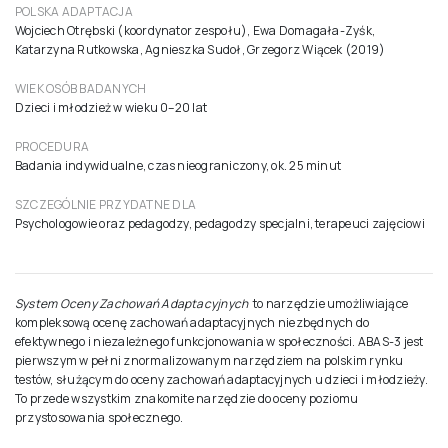
POLSKA ADAPTACJA
Wojciech Otrębski (koordynator zespołu), Ewa Domagała-Zyśk,
Katarzyna Rutkowska, Agnieszka Sudoł, Grzegorz Wiącek (2019)
WIEK OSÓB BADANYCH
Dzieci i młodzież w wieku 0–20 lat
PROCEDURA
Badania indywidualne, czas nieograniczony, ok. 25 minut
SZCZEGÓLNIE PRZYDATNE DLA
Psychologowie oraz pedagodzy, pedagodzy specjalni, terapeuci zajęciowi
System Oceny Zachowań Adaptacyjnych
to narzędzie umożliwiające
kompleksową ocenę zachowań adaptacyjnych niezbędnych do
efektywnego i niezależnego funkcjonowania w społeczności. ABAS-3 jest
pierwszym w pełni znormalizowanym narzędziem na polskim rynku
testów, służącym do oceny zachowań adaptacyjnych u dzieci i młodzieży.
To przede wszystkim znakomite narzędzie do oceny poziomu
przystosowania społecznego.