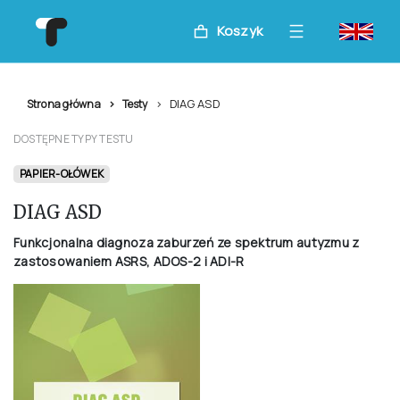
Koszyk
DIAG ASD
Strona główna
Testy
DOSTĘPNE TYPY TESTU
PAPIER-OŁÓWEK
DIAG ASD
Funkcjonalna diagnoza zaburzeń ze spektrum autyzmu z
zastosowaniem ASRS, ADOS-2 i ADI-R