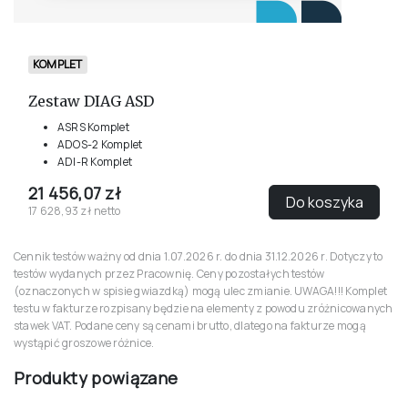
KOMPLET
Zestaw DIAG ASD
ASRS Komplet
ADOS-2 Komplet
ADI-R Komplet
21 456,07 zł
Do koszyka
17 628,93 zł netto
Cennik testów ważny od dnia 1.07.2026 r. do dnia 31.12.2026 r. Dotyczy to
testów wydanych przez Pracownię. Ceny pozostałych testów
(oznaczonych w spisie gwiazdką) mogą ulec zmianie. UWAGA!!! Komplet
testu w fakturze rozpisany będzie na elementy z powodu zróżnicowanych
stawek VAT. Podane ceny są cenami brutto, dlatego na fakturze mogą
wystąpić groszowe różnice.
Produkty powiązane