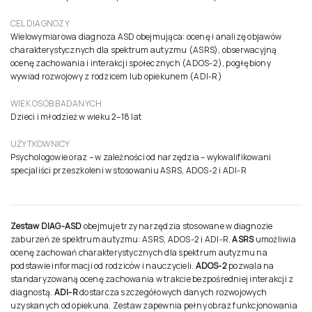
CEL DIAGNOZY
Wielowymiarowa diagnoza ASD obejmująca: ocenę i analizę objawów
charakterystycznych dla spektrum autyzmu (ASRS), obserwacyjną
ocenę zachowania i interakcji społecznych (ADOS-2), pogłębiony
wywiad rozwojowy z rodzicem lub opiekunem (ADI-R)
WIEK OSÓB BADANYCH
Dzieci i młodzież w wieku 2–18 lat
UŻYTKOWNICY
Psychologowie oraz – w zależności od narzędzia – wykwalifikowani
specjaliści przeszkoleni w stosowaniu ASRS, ADOS-2 i ADI-R
Zestaw
DIAG-ASD
obejmuje trzy narzędzia stosowane w diagnozie
zaburzeń ze spektrum autyzmu: ASRS, ADOS-2 i ADI-R.
ASRS
umożliwia
ocenę zachowań charakterystycznych dla spektrum autyzmu na
podstawie informacji od rodziców i nauczycieli.
ADOS-2
pozwala na
standaryzowaną ocenę zachowania w trakcie bezpośredniej interakcji z
diagnostą.
ADI-R
dostarcza szczegółowych danych rozwojowych
uzyskanych od opiekuna. Zestaw zapewnia pełny obraz funkcjonowania