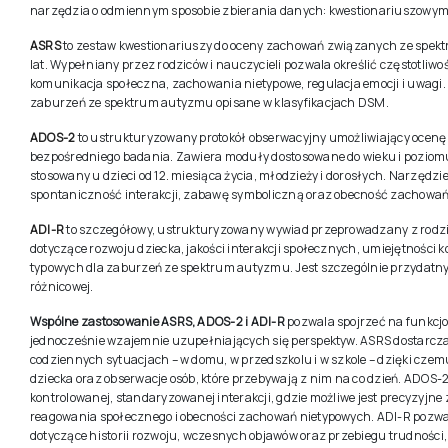
narzędzia o odmiennym sposobie zbierania danych: kwestionariuszowy
ASRS
to zestaw kwestionariuszy do oceny zachowań związanych ze spektr
lat. Wypełniany przez rodziców i nauczycieli pozwala określić częstotliwoś
komunikacja społeczna, zachowania nietypowe, regulacja emocji i uwagi.
zaburzeń ze spektrum autyzmu opisane w klasyfikacjach DSM.
ADOS-2
to ustrukturyzowany protokół obserwacyjny umożliwiający ocenę 
bezpośredniego badania. Zawiera moduły dostosowane do wieku i poziom
stosowany u dzieci od 12. miesiąca życia, młodzieży i dorosłych. Narzędzi
spontaniczność interakcji, zabawę symboliczną oraz obecność zachowań
ADI-R
to szczegółowy, ustrukturyzowany wywiad przeprowadzany z rodz
dotyczące rozwoju dziecka, jakości interakcji społecznych, umiejętnoś
typowych dla zaburzeń ze spektrum autyzmu. Jest szczególnie przydatny w
różnicowej.
Wspólne zastosowanie ASRS, ADOS-2 i ADI-R
pozwala spojrzeć na funkcj
jednocześnie wzajemnie uzupełniających się perspektyw. ASRS dostarcz
codziennych sytuacjach – w domu, w przedszkolu i w szkole – dzięki cze
dziecka oraz obserwacje osób, które przebywają z nim na co dzień. ADO
kontrolowanej, standaryzowanej interakcji, gdzie możliwe jest precyzyjn
reagowania społecznego i obecności zachowań nietypowych. ADI-R pozwal
dotyczące historii rozwoju, wczesnych objawów oraz przebiegu trudnośc