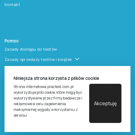
Kontakt
Pomoc
Zasady dostępu do testów
Zasady sprzedaży testów i książek
Zasady sprzedaży e-testów
Niniejsza strona korzysta z plików cookie
Cennik i katalog
Strona internetowa practest.com.pl
Zasady zapisów na szkolenia
wykorzystuje pliki cookie, które mogą być
wykorzystywane przez firmy badawcze i
Dla studentów i doktorantów
Akceptuję
reklamowe w celu zapewnienia
maksymalnej wygody w korzystaniu z
Epsilon dla studentów i pracowników naukowych uczelni
serwisu.
Legalność używana testów