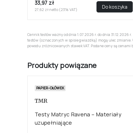
33,97 zł
Do koszyka
27,62 zł netto (23% VAT)
Cennik testów ważny od dnia 1.07.2026 r. do dnia 31.12.2026 
testów (oznaczonych w spisie gwiazdką) mogą ulec zmianie. 
powodu zróżnicowanych stawek VAT. Podane ceny są cenami br
Produkty powiązane
PAPIER-OŁÓWEK
TMR
Testy Matryc Ravena – Materiały
uzupełniające