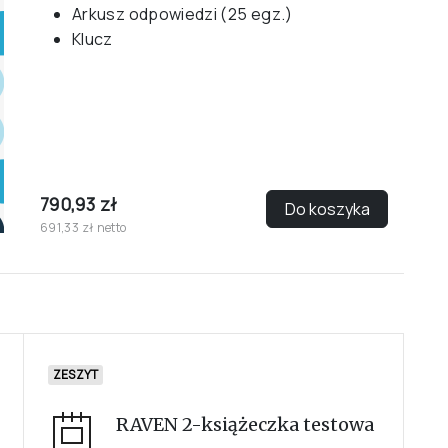
Arkusz odpowiedzi (25 egz.)
Klucz
790,93 zł
Do koszyka
691,33 zł netto
ZESZYT
RAVEN 2-książeczka testowa