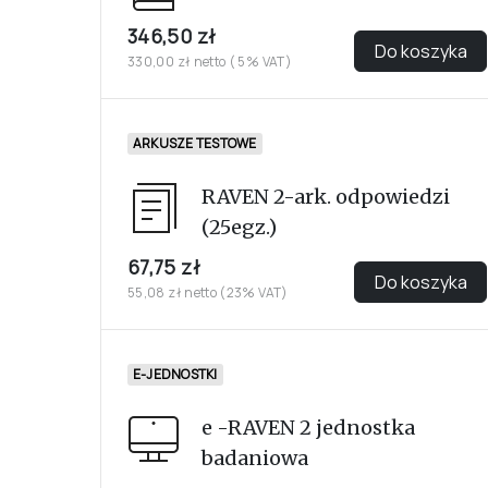
346,50 zł
Do koszyka
330,00 zł netto ( 5% VAT)
ARKUSZE TESTOWE
RAVEN 2-ark. odpowiedzi
(25egz.)
67,75 zł
Do koszyka
55,08 zł netto (23% VAT)
E-JEDNOSTKI
e -RAVEN 2 jednostka
badaniowa