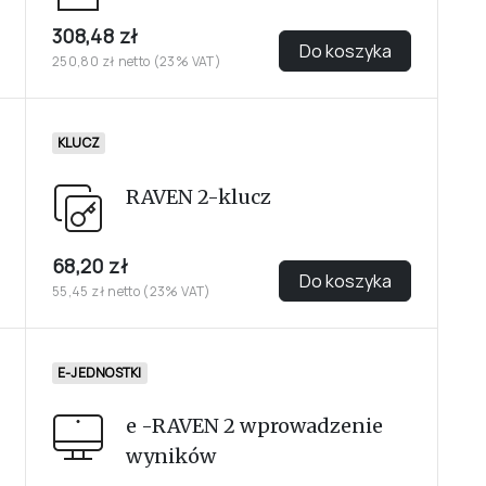
308,48 zł
Do koszyka
250,80 zł netto (23% VAT)
KLUCZ
RAVEN 2-klucz
68,20 zł
Do koszyka
55,45 zł netto (23% VAT)
E-JEDNOSTKI
e -RAVEN 2 wprowadzenie
wyników