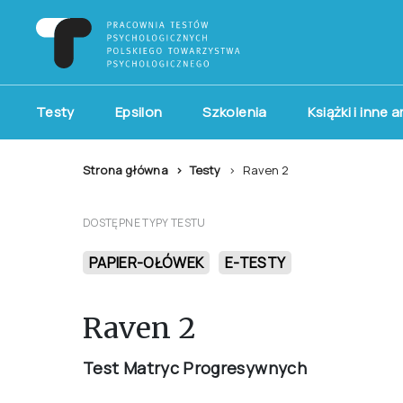
Testy
Epsilon
Szkolenia
Książki i inne 
Strona główna
Testy
Raven 2
DOSTĘPNE TYPY TESTU
PAPIER-OŁÓWEK
E-TESTY
Raven 2
Test Matryc Progresywnych