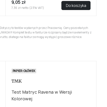
9,05 zł
Do koszyka
7,36 zł netto (23% VAT)
r. Dotyczy to testów wydanych przez Pracownię. Ceny pozostałych
UWAGA!!! Komplet testu w fakturze rozpisany będzie na elementy z
utto, dlatego na fakturze mogą wystąpić groszowe różnice.
PAPIER-OŁÓWEK
TMK
Test Matryc Ravena w Wersji
Kolorowej