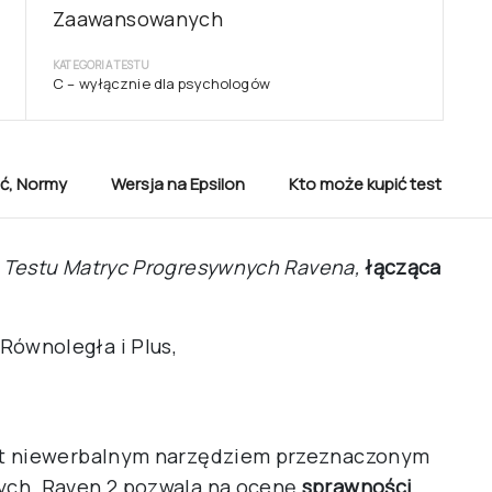
Zaawansowanych
KATEGORIA TESTU
C – wyłącznie dla psychologów
ć
,
Normy
Wersja na Epsilon
Kto może kupić test
o
Testu Matryc Progresywnych Ravena,
łącząca
Równoległa i Plus,
t niewerbalnym narzędziem przeznaczonym
ych. Raven 2 pozwala na ocenę
sprawności