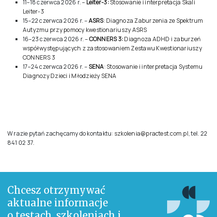
11–18 czerwca 2026 r. –
Leiter-3:
Stosowanie i interpretacja Skali
Leiter-3
15–22 czerwca 2026 r. –
ASRS
: Diagnoza Zaburzenia ze Spektrum
Autyzmu przy pomocy kwestionariuszy ASRS
16–23 czerwca 2026 r. –
CONNERS 3:
Diagnoza ADHD i zaburzeń
współwystępujących z zastosowaniem Zestawu Kwestionariuszy
CONNERS 3
17–24 czerwca 2026 r. –
SENA
: Stosowanie i interpretacja Systemu
Diagnozy Dzieci i Młodzieży SENA
W razie pytań zachęcamy do kontaktu:
szkolenia@practest.com.pl
, tel. 22
841 02 37.
Chcesz otrzymywać
aktualne informacje
o testach, szkoleniach i