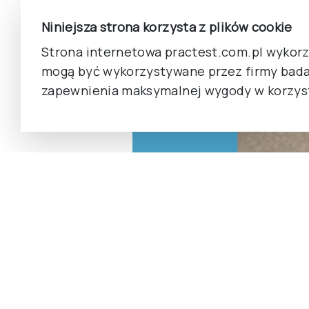
Niniejsza strona korzysta z plików cookie
Strona internetowa practest.com.pl wykorzy
mogą być wykorzystywane przez firmy bada
zapewnienia maksymalnej wygody w korzyst
Minuta czyta
28–29 maja 2
UMCS, odbęd
„Oko w oko z