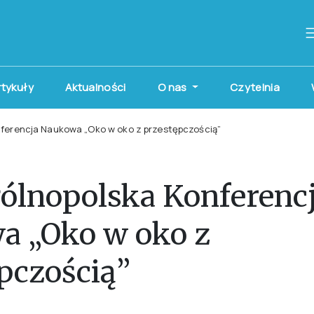
artykuły
Aktualności
O nas
Czytelnia
nferencja Naukowa „Oko w oko z przestępczością”
ólnopolska Konferenc
a „Oko w oko z
pczością”