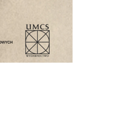
sychologii
cja Naukowa
erii