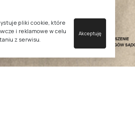
stuje pliki cookie, które
wcze i reklamowe w celu
Akceptuję
aniu z serwisu.
nia
•
Tuesday, May 26, 2026
026 roku, na Wydziale Pedagogiki i P
zie się
XVII Ogólnopolska Konferen
 przestępczością”
– kolejna odsłona s