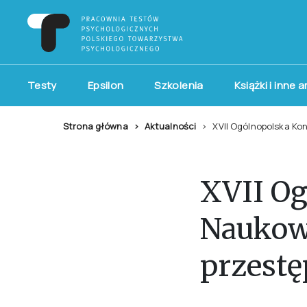
Testy
Epsilon
Szkolenia
Książki i inne 
Strona główna
Aktualności
XVII Ogólnopolska Ko
XVII Og
Naukow
przestę